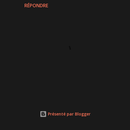
RÉPONDRE
P
u
b
l
Présenté par Blogger
i
e