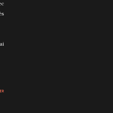
ec
ès
ai
ER