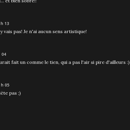
... et bien sobre!!
 h 13
y vais pas! Je n'ai aucun sens artistique!
 04
urait fait un comme le tien, qui a pas l'air si pire d'ailleurs :)
 h 05
ète pas ;)