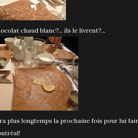
colat chaud blanc?... ils le livrent?...
a plus longtemps la prochaine fois pour lui fai
ontréal!