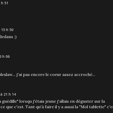
 h 51
 15 h 50
dedans ;)
6 h 06
leslaw... j'ai pas encore le coeur assez accroché...
à 21 h 14
a guédille" lorsqu j'étais jeune j'allais en déguster sur la
ce que c'est. Tant qu'à faire il y a aussi la "Mol tablette" c'e