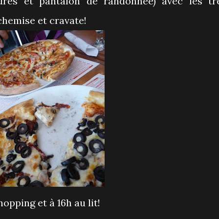
ures et pantalon de randonnée) avec les tr
chemise et cravate!
opping et à 16h au lit!