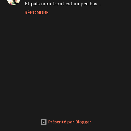
Et puis mon front est un peu bas...
RÉPONDRE
P
u
b
l
Présenté par Blogger
i