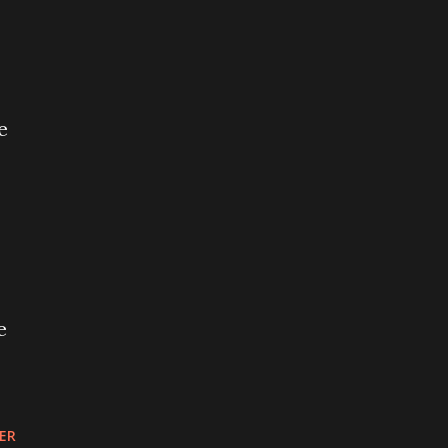
e
e
ER