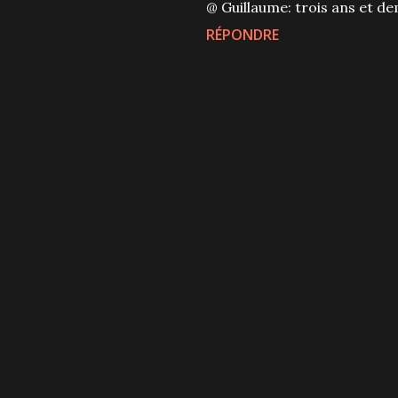
@ Guillaume: trois ans et de
RÉPONDRE
P
u
b
l
i