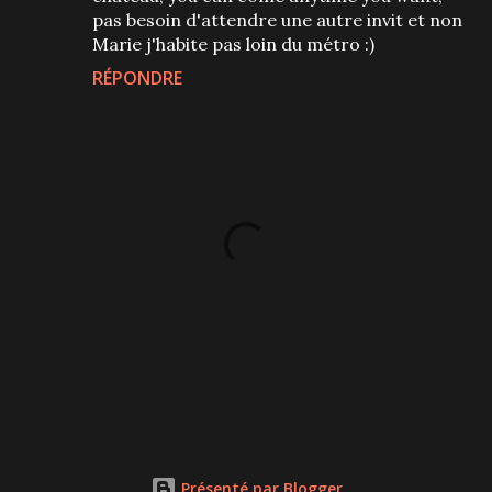
pas besoin d'attendre une autre invit et non
Marie j'habite pas loin du métro :)
RÉPONDRE
P
u
b
l
Présenté par Blogger