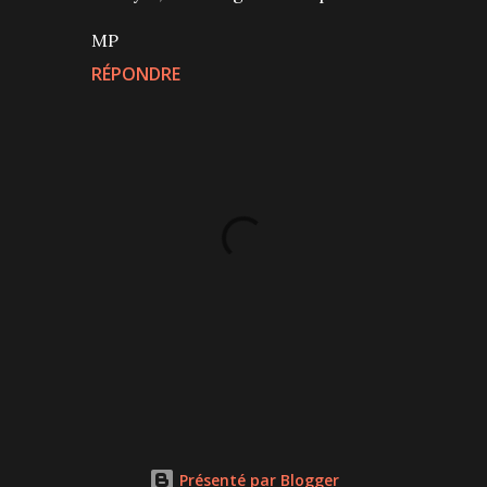
MP
RÉPONDRE
P
u
b
l
Présenté par Blogger