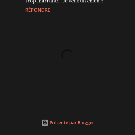
trop marrant!... Je veux un chien!!!
RÉPONDRE
P
u
b
l
Présenté par Blogger
i
e