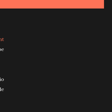
nt
pe
io
le