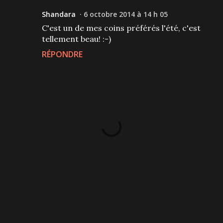
Shandara
6 octobre 2014 à 14 h 05
C'est un de mes coins préférés l'été, c'est
tellement beau! :-)
RÉPONDRE
P
u