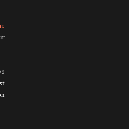
me
ur
79
st
on