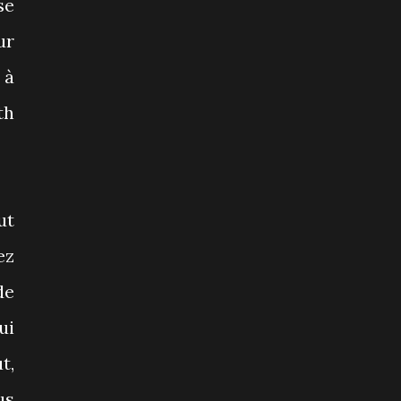
se
ur
 à
th
ut
ez
de
ui
t,
us