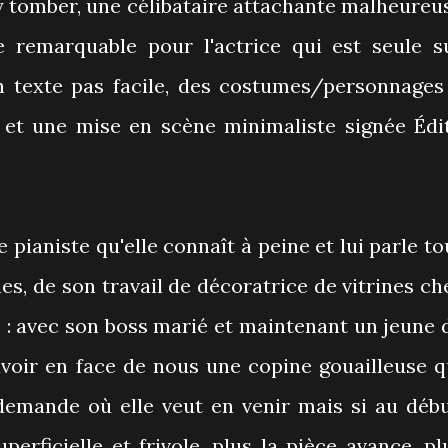
 y tomber, une célibataire attachante malheureu
remarquable pour l'actrice qui est seule s
n texte pas facile, des costumes/personnages
e et une mise en scène minimaliste signée Édi
 pianiste qu'elle connaît à peine et lui parle to
mes, de son travail de décoratrice de vitrines ch
e : avec son boss marié et maintenant un jeune 
avoir en face de nous une copine gouailleuse q
demande où elle veut en venir mais si au débu
erficielle et frivole, plus la pièce avance, pl