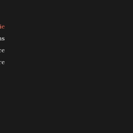
ie
ns
ce
re