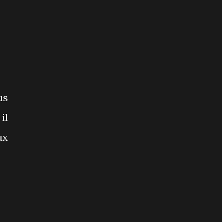
us
il
ux