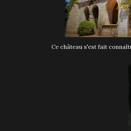
Ce château s'est fait connaître lorsque l'artiste Joséphine Baker l'a racheté en