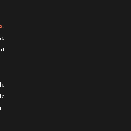
al
se
ut
le
le
m.