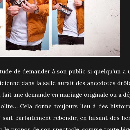
tude de demander à son public si quelqu’un a 
ticienne dans la salle aurait des anecdotes drôl
a fait une demande en mariage originale ou a dé
solite… Cela donne toujours lieu à des histoir
e sait parfaitement rebondir, en faisant des lie
ec le propos de son spectacle, somme toute lég