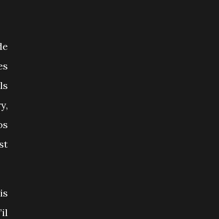
de
es
ls
y,
os
st
is
il