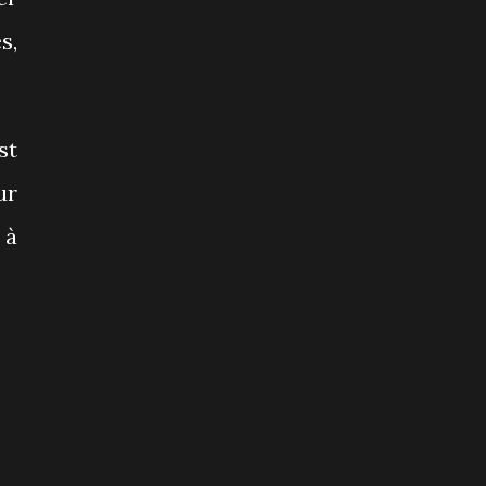
s,
st
ur
 à