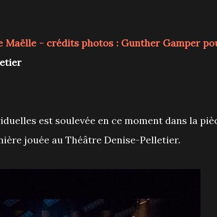
ce
Maëlle
- crédits photos : Gunther Gamper po
letier
viduelles est soulevée en ce moment dans la piè
nière jouée au Théâtre Denise-Pelletier.