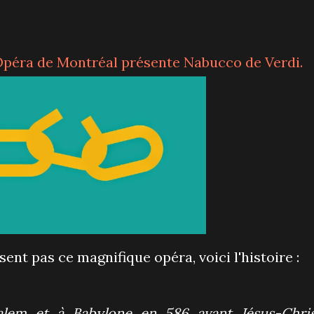
l'Opéra de Montréal présente
Nabucco de Verdi.
sent pas ce magnifique opéra, voici l'histoire :
salem et à Babylone en 586 avant Jésus-Chris