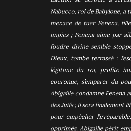
Nabucco, roi de Babylone, a t
menace de tuer Fenena, fill
impies ; Fenena aime par ail
foudre divine semble stoppe
Dieux, tombe terrassé : l’esc
légitime du roi, profite i
couronne, s’emparer du pouvo
Abigaille condamne Fenena au 
des Juifs ; il sera finalement
pour empêcher l’irréparable,
opprimés. Abigaille périt em