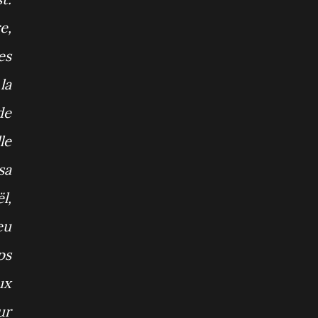
e,
es
la
de
le
sa
l,
eu
ps
ux
ur