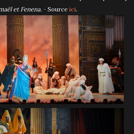
smaël et Fenena.
- Source
ici
.