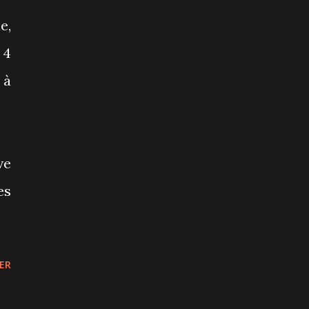
e,
 4
 à
ve
es
ER