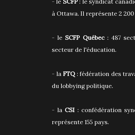
- le
SCFP
: le syndicat canadi
à Ottawa. Il représente 2 200
- le
SCFP Québec
: 487 sec
secteur de l'éducation.
- la
FTQ
: fédération des tra
du lobbying politique.
- la
CSI
: confédération syn
représente 155 pays.