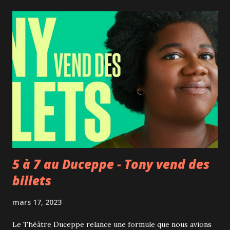
mensonges prennent souvent l'allure de vérités. crédit
photo : Yves Renaud Un acteur, John Wilkes Booth,
assassine Abraham Lincoln, qui vient juste d'abolir
l'esclavage, alors que celui-ci assiste à une représentation
théâtrale au Ford’s Theatre de Washington le 15 avril 1865.
Marc Killman, un metteur en scène craint et admiré,
s'inspire de ce fait historique pour réaliser un spectacle
sur la schizophrénie de l’Amérique. Il engage deux acteurs
(Léonard Brisebois et Christian Larochelle) et leur
propose de rejouer l'assassin...
5 à 7 au Duceppe - Tony vend des
billets
mars 17, 2023
Le Théâtre Duceppe relance une formule que nous avions