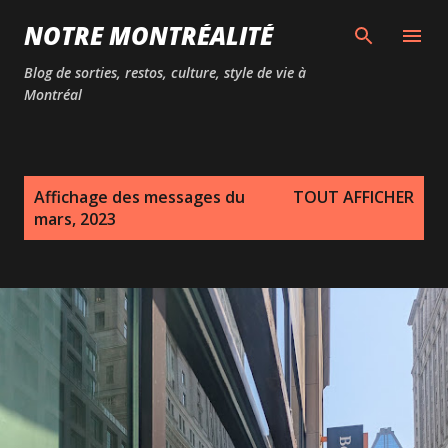
Passer au contenu principal
NOTRE MONTRÉALITÉ
Blog de sorties, restos, culture, style de vie à
Montréal
M
Affichage des messages du
TOUT AFFICHER
e
mars, 2023
s
s
a
g
e
s