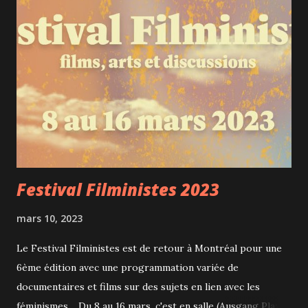
restaurants proposent également un brunch en 2 services à
22$ (Gaspar, Pincette, Nelli, Maggie Oakes, Jacopo et Vieux-
Port Steakhouse). Il y a certainement un ou plusieurs de
ces restaurants que vous n'avez pas encore eu l'occasion de
découvrir alors le Happening Gourmand est le moment
parfait! Pour nous, notre découverte aura été le restaurant
Pincette qui a ouvert en juillet 2021, en pleine pandémie. Il
s'agit d'un bar...
Festival Filministes 2023
mars 10, 2023
Le Festival Filministes est de retour à Montréal pour une
6ème édition avec une programmation variée de
documentaires et films sur des sujets en lien avec les
féminismes. Du 8 au 16 mars, c'est en salle (Ausgang Plaza