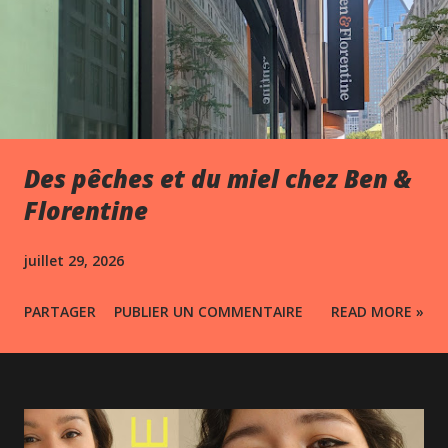
Des pêches et du miel chez Ben &
Florentine
juillet 29, 2026
PARTAGER
PUBLIER UN COMMENTAIRE
READ MORE »