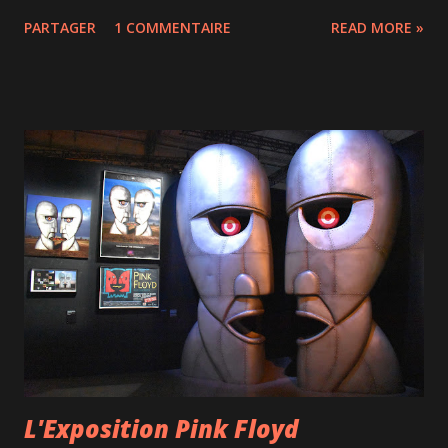
née sur la Côte Nord à Uashat (à 900 km, 11h de route de
PARTAGER
1 COMMENTAIRE
READ MORE »
Montréal!). Dans Manikanetish, la jeune femme nous parle
en fait un peu d'elle-même sous les traits de Yammie qui a
grandi à Uashat, fait ses études à l'Université Laval de
Québec et qui décide de finalement laisser son chum, ses
amis et sa vie à Québec pour revenir 15 ans après son
départ enseigner le français à Uashat dans une école
secondaire. Jeune prof inexpérimentée, elle tente de
retrouver ses racines et se rend rapidement compte qu'elle
a intérêt à adapter son enseignement à ses élèves, difficiles
mais terriblement attachants. Vue tout d'abord comme une
étrangère, peu sûre de sa maîtrise de la langue innue, elle
apprend peu à peu à connaître ses élèves, les enjeux qu'ils...
L'Exposition Pink Floyd