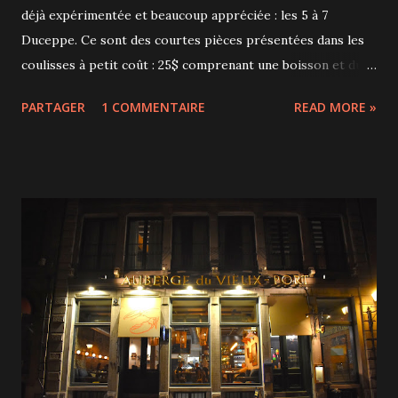
déjà expérimentée et beaucoup appréciée : les 5 à 7
Duceppe. Ce sont des courtes pièces présentées dans les
coulisses à petit coût : 25$ comprenant une boisson et du
popcorn! La pièce présentée en ce moment et jusqu'au 7
PARTAGER
1 COMMENTAIRE
READ MORE »
avril est Tony vend des billets de Maxime Brillon. Le pitch?
:" Tony vend des billets. Depuis 15 ans. C'est sa job. Le
monde de la billetterie s’automatise, mais ça prend encore
quelqu’un pour faire marcher la machine. Surtout quand la
machine plante, ou que le groupe à l’affiche est refoulé aux
douanes. Aujourd'hui, Tony entraîne Jazz, un apprenti
«producer» de musique qui se cherche un gagne-pain
temporaire entre deux contrats peu payants. Sauf que le
spectacle de ce soir est annulé. Mais rassurons-nous : ça
aura quand même lieu et personne ne sera remboursé."
C'est dans les coulisses du Duceppe qu'on découvre les
coulisses de la vente de billets du Duceppe. Qui est Tony?