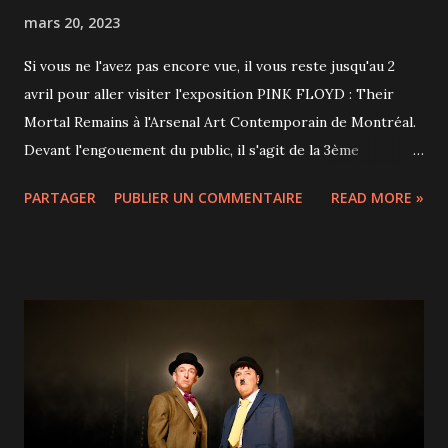
mars 20, 2023
Si vous ne l'avez pas encore vue, il vous reste jusqu'au 2
avril pour aller visiter l'exposition PINK FLOYD : Their
Mortal Remains à l'Arsenal Art Contemporain de Montréal.
Devant l'engouement du public, il s'agit de la 3ème
prolongation de cette exposition sur le légendaire groupe
PARTAGER
PUBLIER UN COMMENTAIRE
READ MORE »
britannique Pink Floyd! L’exposition Their Mortal Remains
consacrée au groupe Pink Floyd a été présentée pour la
première fois en 2017 au Victoria and Albert Museum de
Londres et n'avait pas vocation à voyager. Mais son succès
l'a amenée à Rome, Madrid, Dortmund et Montréal où 80
000 billets ont déjà été vendus. Des musées de New York
et Paris semblent également intéressés pour la suite. Pink
Floyd est un groupe de rock londonien formé en 1965,
connu pour sa musique expérimentale, ses tubes/albums