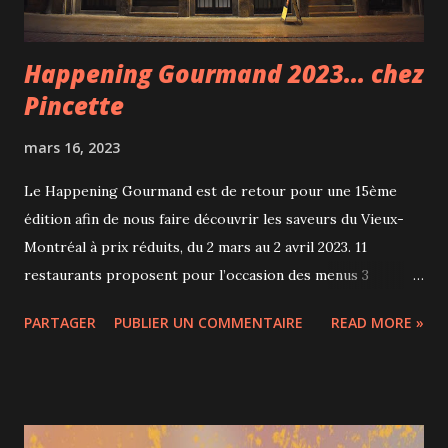
I...
Happening Gourmand 2023... chez
Pincette
mars 16, 2023
Le Happening Gourmand est de retour pour une 15ème
édition afin de nous faire découvrir les saveurs du Vieux-
Montréal à prix réduits, du 2 mars au 2 avril 2023. 11
restaurants proposent pour l’occasion des menus 3
services pour le souper à 32$ (Bevo), 42$ (Gaspar, Pincette,
PARTAGER
PUBLIER UN COMMENTAIRE
READ MORE »
Méchant Boeuf, Vieux-Port Steakhouse, Jacopo et Nelli) ou
52$ (Maggie Oakes, Modavie, Brasserie 701, Kyo Bar
japonais). Cuisine française, italienne, japonaise, fruits de
mer... différents types de cuisine qui plairont au plus grand
nombre. Le samedi et le dimanche midi, 6 de ces