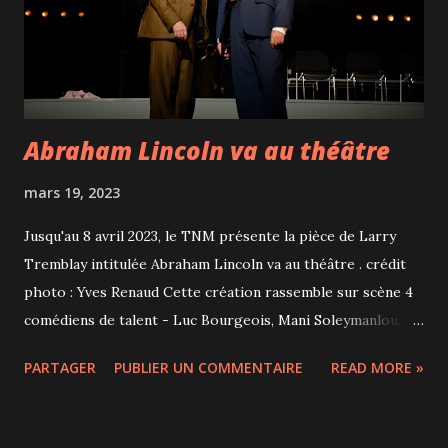
qui ont traversé les générations comme The Wall (1979) et
les concepts originaux de ses albums. Le groupe a vendu
plus de 360 millions d'albums à travers le monde et se...
Abraham Lincoln va au théâtre
mars 19, 2023
Jusqu'au 8 avril 2023, le TNM présente la pièce de Larry
Tremblay intitulée Abraham Lincoln va au théâtre . crédit
photo : Yves Renaud Cette création rassemble sur scène 4
comédiens de talent - Luc Bourgeois, Mani Soleymanlou,
Bruno Marcel et Didier Lucien - avec une mise en scène
PARTAGER
PUBLIER UN COMMENTAIRE
READ MORE »
signée Catherine Vidal. Construite comme "un
enchâssement de poupées russes", le spectateur se rend
compte au fur et à mesure de la représentation que les