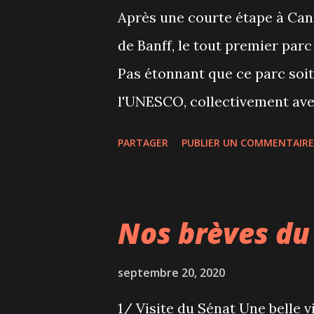
Après une courte étape à Can
par Sébastien Brault. Une nou
de Banff, le tout premier par
par le réputé mixologue mont
Pas étonnant que ce parc soit
classi...
l'UNESCO, collectivement ave
Rocheuses canadiennes. Dans c
PARTAGER
PUBLIER UN COMMENTAIRE
manquent pas, aussi bien en ét
profiter des randonnées dans 
glaciaires aux eaux turquoise
Nos brèves d
navigation. En hiver, on y vien
les randonnées hivernales à p
septembre 20, 2020
visiteurs par an tout de même!
1/ Visite du Sénat Une belle vi