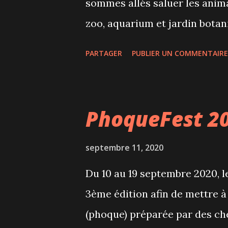
sommes allés saluer les anim
sont servis simples (10$) ou do
zoo, aquarium et jardin botan
Biodôme en 1992, a de nouvea
PARTAGER
PUBLIER UN COMMENTAIRE
encore plus immersive aux vis
création d'une mezzanine depu
écosystèmes des Amériques. De
PhoqueFest 2
d'ensemble sur les espaces, su
humide (et les animaux qui s'
septembre 11, 2020
arrive la lumière naturelle. E
Du 10 au 19 septembre 2020, 
"espace de décompression entr
3ème édition afin de mettre à
nature", un espace résolumen
(phoque) préparée par des ch
à la découverte de chaque esp