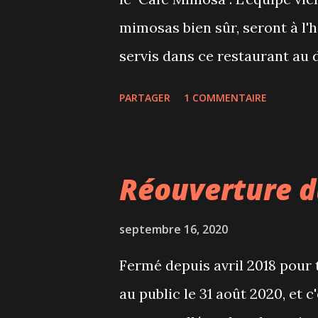
litres (50$), parfait pour le
mimosas bien sûr, seront à l
Quartier Dix30 fête son 7ème
servis dans ce restaurant au 
une pandémie, le Jack Saloon q
sont gais et colorés et des toi
PARTAGER
1 COMMENTAIRE
seront exposées et pourront ê
l'œil lors de votre visite au 
carte, des déjeuners traditio
Réouverture 
généreuses portions. Comptez
crêpes, gaufres, omelettes 
septembre 16, 2020
de terre parfaitement assais
Fermé depuis avril 2018 pour 
(3) choco-fruits très gourma
au public le 31 août 2020, et 
ketchup sont servis dans des