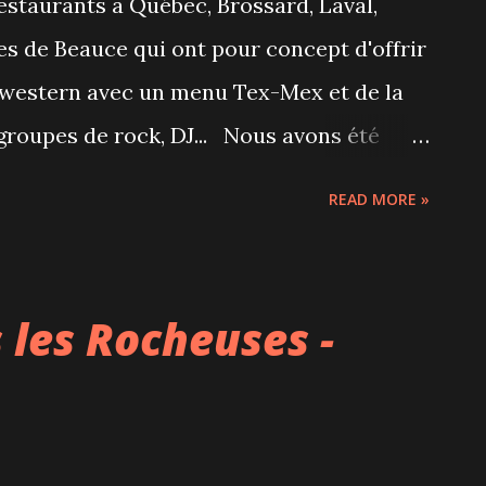
restaurants à Québec, Brossard, Laval,
es de Beauce qui ont pour concept d'offrir
 western avec un menu Tex-Mex et de la
groupes de rock, DJ... Nous avons été
sard car il fête cette semaine
READ MORE »
ersaire. Après 4 mois de travaux et une
se trouve en plein cœur du Quartier DIX30
adapte aux consignes de la santé publique
 les Rocheuses -
e masque doit être porté pendant les
t et qu'il n'est plus possible de danser,
en là! Le soir où on y est allé, on a
 reprises de grands standards à la guitare