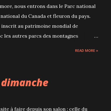
more, nous entrons dans le Parc national
velle carte des cocktails a été concoctée
c national du Canada et fleuron du pays.
réalais Lawrence Picard. Des cocktails
 inscrit au patrimoine mondial de
c les autres parcs des montagnes
e grand coin de l'Alberta, les activités ne
READ MORE »
é qu'en hiver. L'été, on y vient pour
des décors sublimes, admirer les lacs
 ou encore faire du cyclisme / escalade /
u dimanche
t pour le ski alpin ou de fond, mais aussi
ied ou en raquettes. 3 millions de
 Banff Le grand village de Banff est très
site à faire depuis son salon : celle du