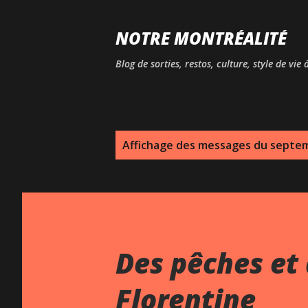
NOTRE MONTRÉALITÉ
Blog de sorties, restos, culture, style de vie
M
Affichage des messages du septe
e
s
s
a
Des pêches et 
g
Florentine
e