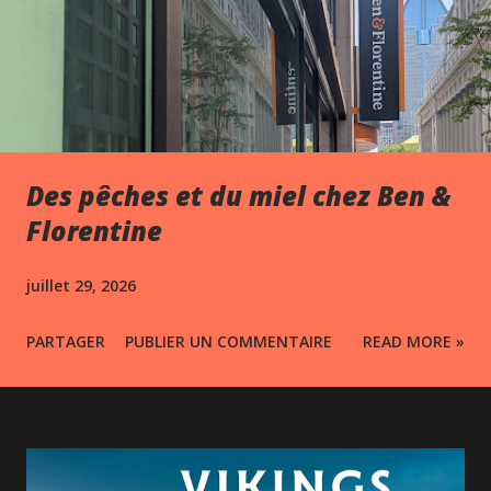
Des pêches et du miel chez Ben &
Florentine
juillet 29, 2026
PARTAGER
PUBLIER UN COMMENTAIRE
READ MORE »