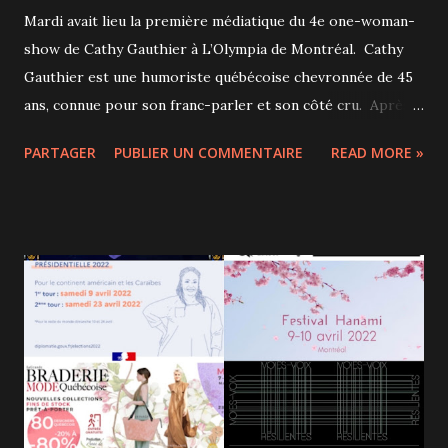
Mardi avait lieu la première médiatique du 4e one-woman-
show de Cathy Gauthier à L’Olympia de Montréal. Cathy
Gauthier est une humoriste québécoise chevronnée de 45
ans, connue pour son franc-parler et son côté cru. Après
100 % vache folle en 2005, Décoiffe! en 2012 et Pas trop
PARTAGER
PUBLIER UN COMMENTAIRE
READ MORE »
catholique en 2015, elle nous parle dans Classique de son
accouchement et tout ce qui va autour car elle est la j eune
mère d'une petite fille de 4 ans. Elle dit d'emblée qu'elle n'a
rien fait d’autre depuis 4 ans que d’accoucher et mettre du
Purell, et elle nous laisse deviner les 2 parties de son corps
qui sont par conséquent très sèches... Qu'on se le dise tout
de suite : oreilles chastes s'abstenir, il vaut mieux être
averti. En effet, Cathy Gauthier est sans filtre et parle (et
mime aussi!) sans pudeur de ses hémorroïdes, de sexe oral,
de masturbation, de sa dépression, de ses angoisses... Elle
dit tout et n'épargne personne : son mari qui ne pense