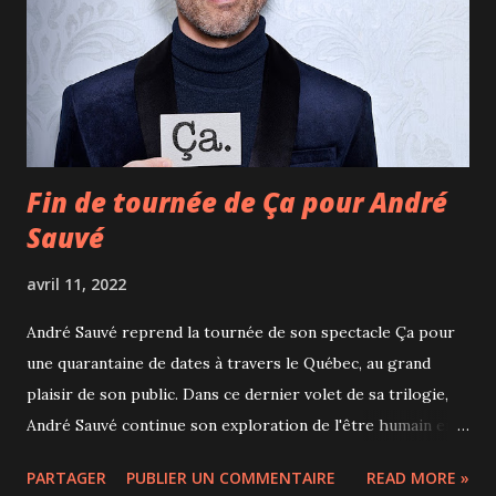
retour de la pêche, écouter tous ensemble un conte au coin
du feu... C'est tout un voyage qu'il nous propose, plus qu'un
spectacle de cirque. Les spectacles du cirque Kalabante
attirent de plus en plus de spectateurs et sont présentés
dans le monde entie...
Fin de tournée de Ça pour André
Sauvé
avril 11, 2022
André Sauvé reprend la tournée de son spectacle Ça pour
une quarantaine de dates à travers le Québec, au grand
plaisir de son public. Dans ce dernier volet de sa trilogie,
André Sauvé continue son exploration de l'être humain en
partageant de nombreux questionnements intérieurs, qu'ils
PARTAGER
PUBLIER UN COMMENTAIRE
READ MORE »
soient fondamentaux ou beaucoup plus terre à terre. Parmi