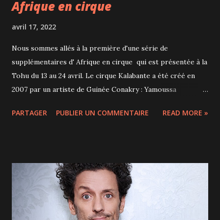
Afrique en cirque
avril 17, 2022
Nous sommes allés à la première d'une série de
supplémentaires d' Afrique en cirque qui est présentée à la
Tohu du 13 au 24 avril. Le cirque Kalabante a été créé en
2007 par un artiste de Guinée Conakry : Yamoussa
Bangoura et c'est son pays et sa culture qu'il nous fait
PARTAGER
PUBLIER UN COMMENTAIRE
READ MORE »
découvrir sur scène. Accompagné de 8 autres
artistes/musiciens dont 1 seule femme, on assiste à
quelques numéros de cirque (roue cyr, jonglage, bolas, mât
chinois) mais surtout à des acrobaties en tous genres dans
une joyeuse ambiance au son de la musique africaine. Danse
africaine, djembés, kora (instrument à cordes originaire du
Mali), chants en langue soussou, Yamoussa Bangoura nous
amène avec lui dans son village : au marché, célébrer le