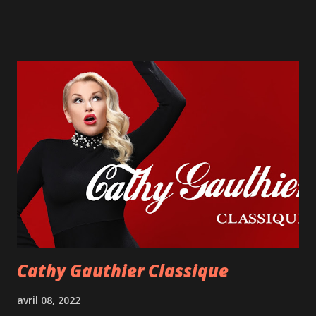
les nombreux sujets abordés, l'humoriste évoque
notamment les deux grandes choses qui guident l'être
humain : l'instinct de survie et la pulsion de procréer. Il
parle aussi du fait que nous sommes tous le résultat d'un
équilibre entre notre volonté et le destin. Sur scène, André
Sauvé déambule sur un monticule qui évoque la montagne
que gravissent les sages. L'occasion aussi de satisfaire son
besoin de gigoter, tout aussi fort que son besoin de parler,
et de parler vite! Tout au long du spectacle, on rit, on rit
parfois très fort, mais on réfléchit aussi beaucoup quant au
sens de la vie, à la valeur des choses qui nous...
Cathy Gauthier Classique
avril 08, 2022