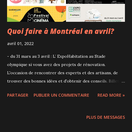
qu'au sexe, la réali...
Quoi faire à Montréal en avril?
avril 01, 2022
- du 31 mars au 3 avril : L’ ExpoHabitation au Stade
olympique si vous avez des projets de rénovation.
L'occasion de rencontrer des experts et des artisans, de
trouver des bonnes idées et d'obtenir des conseils. Billets
(à partir de 12 ans) de 11 à 16$. - du 1er au 10 avril : volet en
PARTAGER
PUBLIER UN COMMENTAIRE
READ MORE »
salle du Festival Vues d'Afrique qui depuis 37 ans sert de
vitrine à tous les grands cinéastes africains et créoles. La
programmation est variée et les projections ont lieu à la
PLUS DE MESSAGES
Cinémathèque québécoise. 10$ le billet unique. - du 2 avril
au 30 juin : Le Festival art souterrain qui donne accès à des