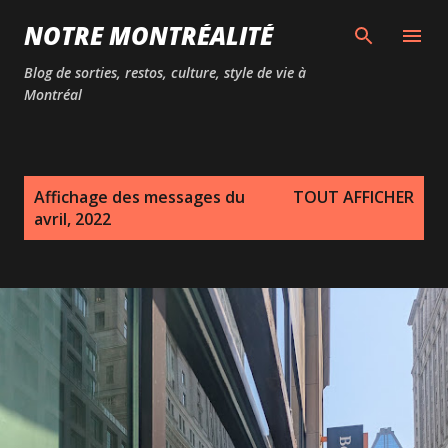
Passer au contenu principal
NOTRE MONTRÉALITÉ
Blog de sorties, restos, culture, style de vie à
Montréal
M
Affichage des messages du
TOUT AFFICHER
e
avril, 2022
s
s
a
g
e
s