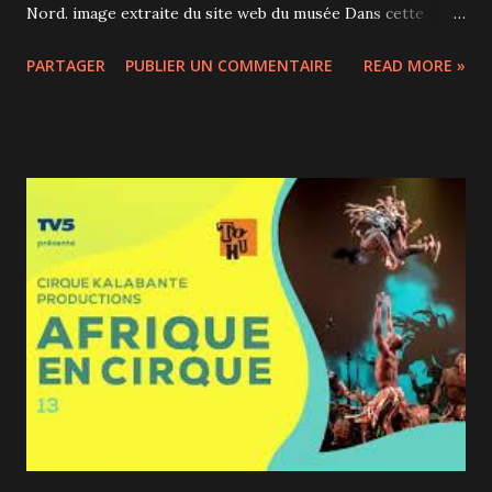
Nord. image extraite du site web du musée Dans cette
exposition immersive, les visiteurs sont invités à découvrir
PARTAGER
PUBLIER UN COMMENTAIRE
READ MORE »
le mode de vie des Vikings, aussi bien dans leurs habitudes
quotidiennes que dans leurs périples de conquête. Grâce au
prêt exceptionnel d'une partie de la collection du Musée
national du Danemark, on peut découvrir à Montréal 650
pièces authentiques de l'Âge des Vikings : bijoux, armes,
outils, vêtements, pierres runiques etc. Les magnifiques
images du jeu Assassin’s Creed Valhalla d’Ubisoft Montréal
diffusées un peu partout dans l'exposition rendent
l'expérience immersive encore plus fabuleuse. Cette
exposition est donc l'occasion d'en apprendre davantage
sur ce peuple qui a marqué le monde entre 793 et 1066 de
notre ère. Au-delà de leurs raids dévastateurs et leurs
conqu...