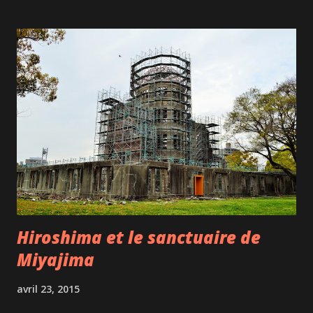
Dans ce nouveau spectacle (enfin, pas tout à fait nouveau
car il a été présenté en France sous le titre Stéphane
Rousseau Brise la glace), l'humoriste se veut plus
authentique, moins séducteur, utilise peu de personnages
et révèle ses petits défauts et son côté "un peu princesse".
Crédit photo : David Kirouac Il est accompagné sur scène
par 2 musiciens - un au synthé et une à la batterie - qui lui
donnent aussi la réplique dans plusieurs sketchs ce qui
apporte une belle dynamique au spectacle. Stéphane
Rousseau ne se prive pas de chanter, dan...
Hiroshima et le sanctuaire de
Miyajima
avril 23, 2015