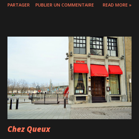
PARTAGER
PUBLIER UN COMMENTAIRE
READ MORE »
site internet très réussi, nouveau packaging mais même
produits. La Fromagerie Rang 9 qui est certifiée biologique
depuis 1987 produit 8 fromages différents. Nous avons
goûté à 3 d'entre eux : - le Mamirolle : un fromage à croûte
lavée pâte demi-ferme créé en France dont la Fromagerie
détient la licence au Canada. Mon préféré des 3 car le plus
fort en goût. - le Délices des Appalaches : un fromage
affiné au cidre liquoreux mais dont le goût est subtile. - le
Louis Dubois : un fromage très doux aux notes de sous-
bois. J'ai pour ma part une manie : j'adore manger mon
fromage chaud; ces fromages ont donc subi le même sort :
en tartine fromage, tomate et basilic mais...
Chez Queux