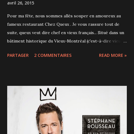
avril 26, 2015
Pour ma fête, nous sommes allés souper en amoureux au
fameux restaurant Chez Queux . Je vous rassure tout de
suite, queux veut dire chef en vieux français... Situé dans un
bâtiment historique du Vieux-Montréal (c'est-à-dire vieux
de 150 ans), ce restaurant français est en activité depuis
PARTAGER
2 COMMENTAIRES
READ MORE »
1972, chose rare car seulement une vingtaine de
restaurants montréalais ont plus de 30 ans de service. La
décoration est très classique avec murs en pierre, rideaux
de velours, fauteuils et banquettes en velours cloutés,
vitraux, cheminée. Nous avons profité d'un coupon à 49$ le
souper 4 services pour 2, la facture pouvant s'envoler très
vite autrement. À noter toutefois qu'un menu plus simple
est proposé à 24$ entre 17h et 18h si on veut venir tester
l'ambiance. Nous avons choisi en premier service la Crème
brûlée de foie gras de canard, gelée de vin doux et brioche.