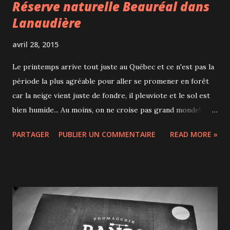
Réserve naturelle Beauréal dans
Lanaudière
avril 28, 2015
Le printemps arrive tout juste au Québec et ce n'est pas la
période la plus agréable pour aller se promener en forêt
car la neige vient juste de fondre, il pleuviote et le sol est
bien humide... Au moins, on ne croise pas grand monde!
Nous sommes allés à la Réserve naturelle Beauréal dans
PARTAGER
PUBLIER UN COMMENTAIRE
READ MORE »
Lanaudière. L'entrée est gratuite en cette pré-saison,
autrement il faudra compter 5$ par personne de plus de 3
ans. Dès le départ, nous avons été séduits, il faut dire que le
parcours de jeux dans les arbres à faible hauteur y a bien
contribué! Ponts variés, tyrolienne, on passe un bon
moment en famille. Ça fait du bien de se ressourcer dans la
nature, à peine à 1 heure de route de Montréal. La Réserve