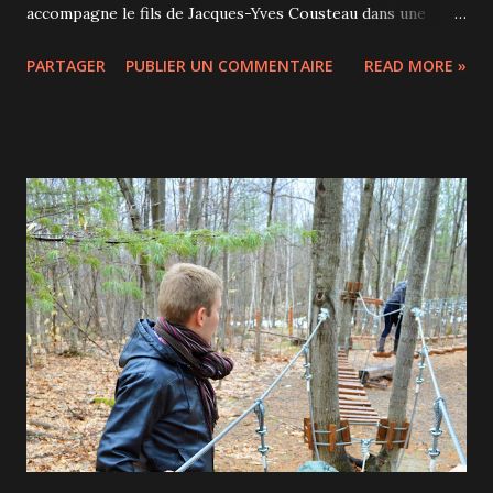
accompagne le fils de Jacques-Yves Cousteau dans une
plongée spéciale, où il nous fait découvrir une faune sous-
PARTAGER
PUBLIER UN COMMENTAIRE
READ MORE »
marine totalement inconnue. Jean-Michel Cousteau, fervent
défenseur de l'environnement et de sa biodiversité, nous
rappelle que ces micro-organismes marins (le plancton)
sont à la base de la chaîne de vie océanique, et que nous en
dépendons tous car il produit une quantité importante
d'oxygène. Voici la bande-annonce : Grâce à des images très
précises, on peut admirer de près, parfois même de trop
près (cela peut être très impressionnant pour de jeunes
enfants), une trentaine d'espèces. On passe de la gueule du
mérou à l'anémone, de la conque au bernard-l'hermite, du
poisson clown au poulpe, sans oublier le crabe flèche, le
lièvre de mer tacheté ou encore le bénitier. Ce...