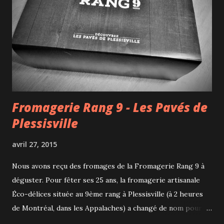
naturelle est bien aménagée : belvédère, sentiers balisés,
tables de pique-nique, tout ce qu'il faut pour une
promenade sympathique. Les arbres tout nus sont un peu
tristes et le jeu sera d'éviter les dernières plaques de
neige. Mais la nature se réveille t...
Fromagerie Rang 9 - Les Pavés de
Plessisville
avril 27, 2015
Nous avons reçu des fromages de la Fromagerie Rang 9 à
déguster. Pour fêter ses 25 ans, la fromagerie artisanale
Éco-délices située au 9ème rang à Plessisville (à 2 heures
de Montréal, dans les Appalaches) a changé de nom pour
Fromagerie Rang 9. Nouveau nom, nouvelle image, nouveau