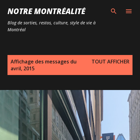
Passer au contenu principal
NOTRE MONTRÉALITÉ
Blog de sorties, restos, culture, style de vie à
Montréal
M
Affichage des messages du
TOUT AFFICHER
e
avril, 2015
s
s
a
g
e
s