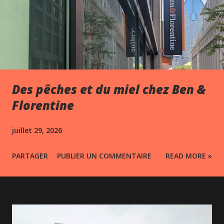
Des pêches et du miel chez Ben &
Florentine
juillet 29, 2026
PARTAGER
PUBLIER UN COMMENTAIRE
READ MORE »