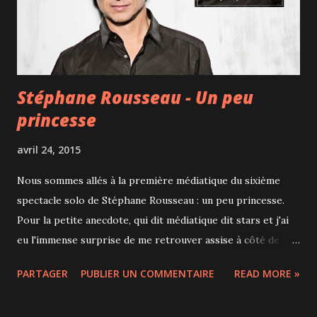
Généreuse et goûteuse. Puis la soupe du jour au maïs,
excellente et originale avec son maïs sou...
Stéphane Rousseau - Un peu
princesse
avril 24, 2015
Nous sommes allés à la première médiatique du sixième
spectacle solo de Stéphane Rousseau : un peu princesse.
Pour la petite anecdote, qui dit médiatique dit stars et j'ai
eu l'immense surprise de me retrouver assise à côté de
Maxim Martin , l'humoriste que j'ai vu sur scène la dernière
PARTAGER
PUBLIER UN COMMENTAIRE
READ MORE »
fois que je suis venue au Théâtre Saint-Denis . Bref, je
referme la parenthèse groupie pour revenir à Stéphane...