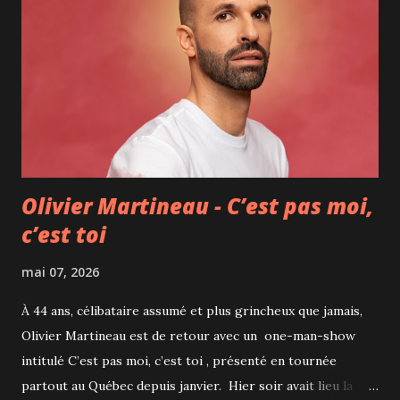
images. Le fameux "nuage dans le ventre" devient le point
de départ d’un voyage chorégraphique sensible et
accessible, où les réactions physiques aux émotions
prennent forme sur scène. Les chorégraphies,
interprétées en trio, sont accompagnées de dizaines de
costumes colorés qui transforment continuellement
l’espace scénique. La voix de la jeune Margot ponctue le
spectacle de réflex...
Olivier Martineau - C’est pas moi,
c’est toi
mai 07, 2026
À 44 ans, célibataire assumé et plus grincheux que jamais,
Olivier Martineau est de retour avec un one-man-show
intitulé C’est pas moi, c’est toi , présenté en tournée
partout au Québec depuis janvier. Hier soir avait lieu la