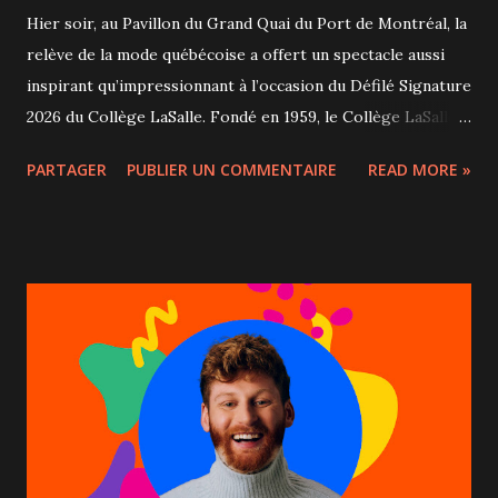
Hier soir, au Pavillon du Grand Quai du Port de Montréal, la
relève de la mode québécoise a offert un spectacle aussi
inspirant qu’impressionnant à l’occasion du Défilé Signature
2026 du Collège LaSalle. Fondé en 1959, le Collège LaSalle
s’est imposé au fil des décennies comme l’une des
PARTAGER
PUBLIER UN COMMENTAIRE
READ MORE »
institutions les plus reconnues au Canada dans les domaines
de la mode, du design et des arts appliqués. Véritable
pépinière de talents, l’établissement a formé plusieurs
créateurs, stylistes et professionnels (dont Denis Gagnon)
qui contribuent aujourd’hui au rayonnement de Montréal
comme métropole créative. Chaque printemps, le Défilé
Signature constitue l’un des moments forts du calendrier
mode montréalais. Considéré comme le plus important
défilé de mode étudiant au Canada, l’événement permet aux
finissants du programme de Design de mode de présenter
au public et aux professionnels de l’industrie le fruit de