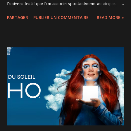
l'univers festif que l'on associe spontanément au cirque.
Pourtant, le spectacle des finissants 2026 de l' École
PARTAGER
PUBLIER UN COMMENTAIRE
READ MORE »
nationale de cirque (ENC), présenté à la TOHU , réussit le
pari de rendre cette œuvre classique accessible,
spectaculaire et résolument divertissante. Sous la
direction du metteur en piste Alex Trahan, les 22 artistes
de la cohorte revisitent le chef-d'œuvre shakespearien
avec intelligence et créativité. Le résultat est un spectacle
rythmé où l'histoire sert de fil conducteur à une
impressionnante succession de performances
circassiennes. Dès les premières minutes, le public est
happé par l'énergie qui se dégage de la scène circulaire de
la TOHU. Les numéros s'enchaînent avec fluidité et mettent
en valeur une remarquable diversité de disciplines :
acrobaties aériennes, main...