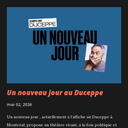
soulignant l’importance croissante de la gastronomie dans
le paysage culturel et économique québécois. Plusieurs
lauréats ont d’ailleurs profité de leur tribune pour faire
passer des messages, notamment contre la prolifération
des éoliennes, sur les enjeux liés aux politiques migratoires
et à la pénurie de main-d’œuvre en cuisine, ainsi que sur la
nécessité de mieux protéger l’environnement. L’animation
était assurée par le chef Danny St Pierre, qui a livré une
prestation rythmée, efficace et pleine d’humour,
contribuant au bon ...
Un nouveau jour au Duceppe
mai 02, 2026
Un nouveau jour , actuellement à l’affiche au Duceppe à
Montréal, propose un théâtre vivant, à la fois politique et