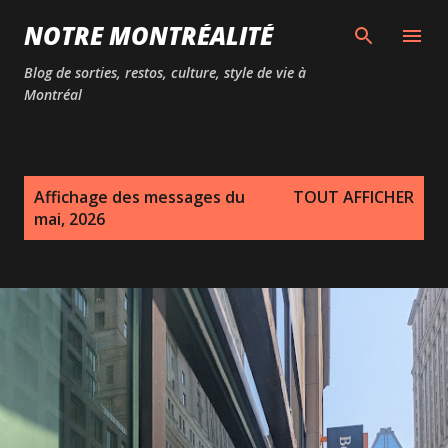
Passer au contenu principal
NOTRE MONTRÉALITÉ
Blog de sorties, restos, culture, style de vie à
Montréal
M
Affichage des messages du
TOUT AFFICHER
e
mai, 2026
s
s
a
g
e
s