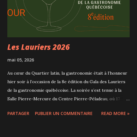
— une centaine environ — sans compter l’orchestre dans la
fosse. Le spectacle dure 3 heures, incluant un entracte de
25 minutes. Il est chanté en français et sur-titré en français
et en anglais, ce qui permet de suivre facilement l’intri...
Les Lauriers 2026
mai 05, 2026
Au cœur du Quartier latin, la gastronomie était à l’honneur
hier soir à l’occasion de la 8e édition du Gala des Lauriers
de la gastronomie québécoise. La soirée s’est tenue à la
Salle Pierre-Mercure du Centre Pierre-Péladeau, où 17
lauréats ont été récompensés devant un public composé de
PARTAGER
PUBLIER UN COMMENTAIRE
READ MORE »
professionnels du milieu, de partenaires et de dignitaires.
Parmi eux, la mairesse de Montréal Valérie Plante, le maire
de Québec Bruno Marchand et la ministre Chantal Rouleau,