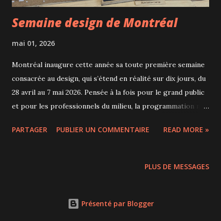
Semaine design de Montréal
mai 01, 2026
Montréal inaugure cette année sa toute première semaine
consacrée au design, qui s’étend en réalité sur dix jours, du
28 avril au 7 mai 2026. Pensée à la fois pour le grand public
et pour les professionnels du milieu, la programmation met
en valeur le design sous toutes ses formes, de
PARTAGER
PUBLIER UN COMMENTAIRE
READ MORE »
l’architecture à l’objet, en passant par le graphisme et les
pratiques émergentes. L’événement se déploie dans
plusieurs lieux à travers la ville, avec des expositions, des
PLUS DE MESSAGES
conférences, des ateliers et des visites qui permettent de
découvrir les coulisses d’un secteur en constante évolution.
Le rôle de porte-parole a été confié à Pierre Lapointe,
Présenté par Blogger
figure bien connue de la scène culturelle québécoise, dont