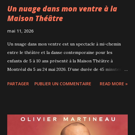
Un nuage dans mon ventre à la
Maison Théâtre
mai 11, 2026
Un nuage dans mon ventre est un spectacle à mi-chemin
entre le théâtre et la danse contemporaine pour les
enfants de 5 à 10 ans présenté à la Maison Théâtre à
Montréal du 5 au 24 mai 2026. D’une durée de 45 minutes,
cette création de la compagnie montréalaise Bouge de là
PARTAGER
PUBLIER UN COMMENTAIRE
READ MORE »
explore les émotions et les sensations vécues par les
enfants à travers le mouvement, la musique, les couleurs et
la parole. Le spectacle s’intéresse à ces émotions
complexes que chacun apprend à reconnaître et à
apprivoiser dès l’enfance. Joie, peur, colère, excitation ou
tristesse se traduisent ici en gestes, en rythmes et en