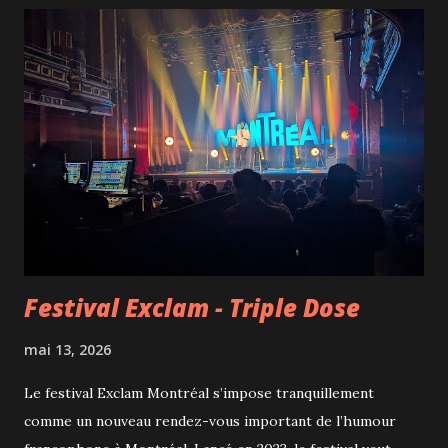
l'aise avec le public, il a donné le ton à ce gala rythmé et
éclectique. En première partie, Mehdi Btb a bien préparé la
salle avant de céder la place à une distribution réunissant
Doully, Magali Saint-Vincent, Dolino, Ayrton Gomes et
Mélanie Couture. Comme souvent dans ce type de plateau,
les numéros sont inégaux, mais l'ensemble demeurait très
divertissant. Nous étions particulièrement heureux de
revoir l'humoriste québécoise Mélanie Couture, toujours
aussi efficace lorsq...
Festival Exclam - Triple Dose
mai 13, 2026
Le festival Exclam Montréal s’impose tranquillement
comme un nouveau rendez-vous important de l’humour