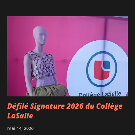
accompagné d’un juge invité de marque : Arnaud Soly . Le
concept est aussi simple qu’efficace : des humoristes,
débutants ou plus expérimentés, montent sur scène avec
seulement trois minutes pour convaincre les juges qu’ils
méritent de poursuivre leur numéro. Si les rires ne sont
pas au rendez-vous, le gong retentit et la prestation prend
fin sur-le-champ. Le résultat? Une soirée totalement
imprévisible où se succèdent découvertes, malaises
assumés et fous rires. Hier soir, le gong a d’ailleurs
résonné à de nombreuses reprises. Si tous les numéros ne
font pas mouche, les échanges qui suivent entre les juges ...
Défilé Signature 2026 du Collège
LaSalle
mai 14, 2026