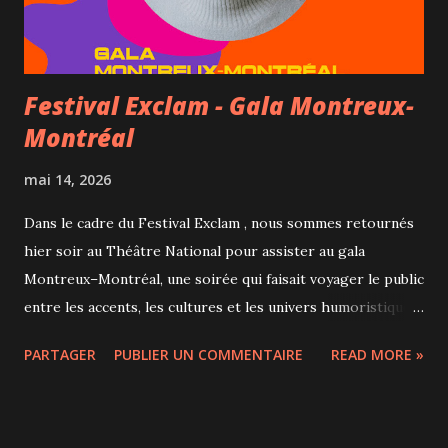
plusieurs mois de travail, de recherche et de création.
Cette édition 2026 réunissait près d...
Festival Exclam - Gala Montreux-
Montréal
mai 14, 2026
Dans le cadre du Festival Exclam , nous sommes retournés
hier soir au Théâtre National pour assister au gala
Montreux–Montréal, une soirée qui faisait voyager le public
entre les accents, les cultures et les univers humoristiques.
Importé du prestigieux Montreux Comedy Festival, ce
PARTAGER
PUBLIER UN COMMENTAIRE
READ MORE »
concept réunit sur une même scène des artistes d'Europe
et du Québec. La soirée était animée avec beaucoup
d'énergie par Édouard Deloignon, que nous suivons avec
plaisir sur les réseaux sociaux. Charismatique et très à