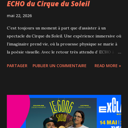
ECHO du Cirque du Soleil
mai 22, 2026
C’est toujours un moment à part que d’assister à un
spectacle du Cirque du Soleil. Une expérience immersive où
l’imaginaire prend vie, où la prouesse physique se marie à
la poésie visuelle. Avec le retour très attendu d’ ECHO à
Montréal à l’été 2026, les amateurs comme les curieux
PARTAGER
PUBLIER UN COMMENTAIRE
READ MORE »
auront de nouveau l’occasion de plonger dans cet univers
unique, à la croisée des arts du cirque, du théâtre et de la
technologie. Dès les premières minutes, on est happé
par la richesse de la mise en scène. Fidèle à la signature du
Cirque du Soleil, ECHO propose un monde visuel saisissant,
soutenu par des décors évolutifs et une ambiance sonore
enveloppante. Le spectacle raconte, sans lourdeur, une
histoire empreinte de réflexion sur la relation entre