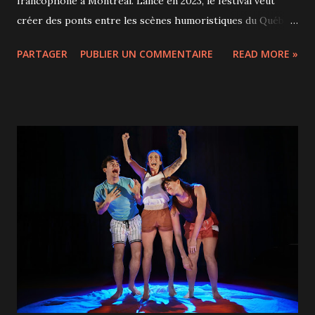
francophone à Montréal. Lancé en 2023, le festival veut
créer des ponts entre les scènes humoristiques du Québec,
de la France, de la Belgique, de la Suisse, du Maghreb et
PARTAGER
PUBLIER UN COMMENTAIRE
READ MORE »
d’autres communautés francophones. Pour sa troisième
édition, Exclam se déroule du 9 au 16 mai 2026 avec une
programmation qui rassemble des dizaines d’artistes et
plusieurs spectacles présentés dans différentes salles
montréalaises. Le festival affiche une volonté claire de
mettre en avant la diversité des voix, des styles et des
sensibilités humoristiques. Son fondateur, Grégoire Furrer,
également derrière le Montreux Comedy Festival, souhaite
développer les échanges internationaux et faire rayonner
Montréal comme une plaque tournante de l’humour
francophone. Hier soir, nous avons assisté à "Triple Dose",
un spectacle présenté au National réunissant les
humoristes français Franjo, Urbain et Pierre Thev...