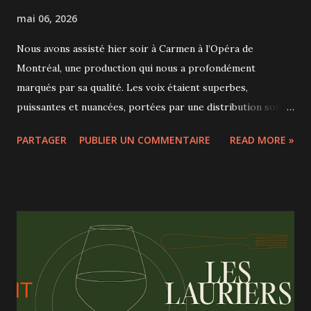
mai 06, 2026
Nous avons assisté hier soir à Carmen à l’Opéra de
Montréal, une production qui nous a profondément
marqués par sa qualité. Les voix étaient superbes,
puissantes et nuancées, portées par une distribution solide
qui a su rendre toute la tension dramatique de l’œuvre.
PARTAGER
PUBLIER UN COMMENTAIRE
READ MORE »
Crédit photo: Vivien Gaumand et l’Opéra de Montréal Les
décors et la mise en scène étaient particulièrement réussis,
immersifs sans être surchargés, mettant en valeur
l’intensité des scènes. Mention spéciale aux moments avec
les chœurs, d’une grande richesse visuelle et sonore. Les
Petits chanteurs de Laval, qui incarnent les enfants de la
ville, apportent une fraîcheur et une énergie
communicative à cette œuvre emblématique.
Impressionnant aussi de voir le nombre d’artistes sur scène