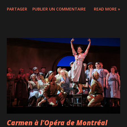
première médiatique montréalaise, un lancement très
PARTAGER
PUBLIER UN COMMENTAIRE
READ MORE »
attendu pour cet humoriste qui a bâti sa réputation sur un
humour corrosif, nerveux et volontairement abrasif. Et une
chose est claire : Olivier Martineau n’a pas décidé de
devenir plus zen avec l’âge. Pendant près de deux heures, il
vide son sac sur tout ce qui l’irrite dans la vie quotidienne.
Les enfants, les gens en général, la rage au volant, les
comportements absurdes, les robes de chambre, les
conventions sociales… tout y passe. Le ton est mordant,
parfois très noir, souvent excessif, mais livré avec un
rythme extrêmement efficace. Olivier Martineau enchaîne
les gags à la vitesse d’une mitraillette, dans une formule
très stand-up où les punchs s’accumulent sans véritable
pause. Ce n’est...
Carmen à l'Opéra de Montréal