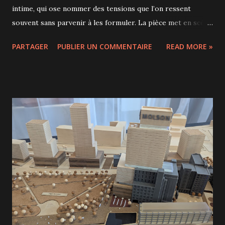
intime, qui ose nommer des tensions que l’on ressent
souvent sans parvenir à les formuler. La pièce met en scène
un groupe de personnages réunis à un moment charnière
PARTAGER
PUBLIER UN COMMENTAIRE
READ MORE »
de leur trajectoire personnelle et collective. Le Québec est
enfin souverain, et le ministère de la Culture a chargé nos
quatre personnages de créer le spectacle d'ouverture du
nouveau pays. À travers des échanges tantôt frontaux,
tantôt feutrés, elle explore les notions d’appartenance, de
langue, de mémoire et d’héritage. Comment conjuguer ce
que nous avons été, ce que l’on attend de nous et ce que
nous souhaitons devenir ? Née d’un désir clair de
questionner l’identité québécoise contemporaine sans la
figer ni l’idéaliser, Un nouveau jour a d’abord connu un
parcours remarqué avant son arrivée à Montréal. Saluée
pour son audace et sa finesse, la pièce a retenu l’attention
précisément parce qu’elle refu...