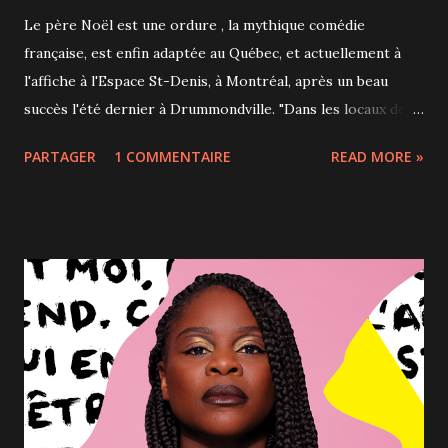
Le père Noël est une ordure , la mythique comédie
française, est enfin adaptée au Québec, et actuellement à
l'affiche à l'Espace St-Denis, à Montréal, après un beau
succès l'été dernier à Drummondville. "Dans les locaux de
SOS Détresse Amitié, rien ne va plus le soir de Noël alors
PARTAGER
1 COMMENTAIRE
READ MORE »
que Pierre et Thérèse, les deux bénévoles en poste,
reçoivent la visite de personnages tous plus saugrenus les
uns que les autres. Entre le voisin bulgare déterminé à faire
goûter ses recettes infectes, le travesti en pleine crise
existentielle, le couple miteux dysfonctionnel et les appels
répétés d’un obsédé, la magie de Noël éclate en mille
morceaux là où se croisent le désenchantement et la
comédie." Sur scène, Jean-Michel Anctil, Josée Deschênes,
Mario Jean, Brigitte Lafleur, Pierre-François Legendre et
Claude Prégent montrent un enthousiasme débordant et
communicatif à jouer les rôles tenus par la troupe du