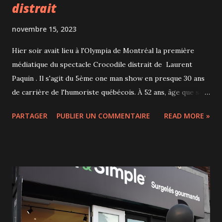
distrait
novembre 15, 2023
Hier soir avait lieu à l'Olympia de Montréal la première
médiatique du spectacle Crocodile distrait de Laurent
Paquin . Il s'agit du 5ème one man show en presque 30 ans
de carrière de l'humoriste québécois. À 52 ans, âge que son
père n'a même pas atteint, il n'a plus de temps à perdre,
PARTAGER
PUBLIER UN COMMENTAIRE
READ MORE »
surtout pas avec les épais qu'on trouve sur les réseaux
sociaux, et il est très en forme! Grognon, il n'a pas le
bonheur facile et tente de comprendre ce qu'est le
bonheur, se moquant au passage de la mode des livres de
développement personnel et des expressions toutes faites.
C'est de l'humour cynique et incisif qui interroge
profondément le sens de la vie, très peu de place est
laissée à l'improvisation dans le spectacle. Laurent Paquin