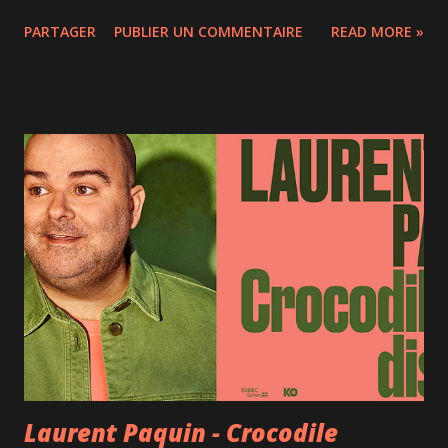
7 artistes, Grégory Charles et 6 jeunes chanteurs (Audrey-
PARTAGER
PUBLIER UN COMMENTAIRE
READ MORE »
Louise Beauséjour, Marc-Antoine Gauthier, Klara Martel-
Laroche, Frédérique Mousseau, Mathieu-Philippe Perras
et Gabrielle Roy-Lemay), qui interprètent les plus belles
chansons du cinéma des 100 dernières années. Un
orchestre - dont plusieurs cuivres qui amènent une touche
très jazzy et une talentueuse violoniste - 4 danseuses et un
chœur les accompagnent. Il s'agit en fait d'un spectacle
interactif car le public est invité à indiquer sa comédie
musicale préférée ainsi que sa chanson préférée. Après
une rapide compilation et tout au long du spectacle, Lisa, la
fille de 11 ans de Grégory Charles, amène à son père des
enveloppes avec le classement. Le pianiste-chanteur-grand
coordonnat...
Laurent Paquin - Crocodile