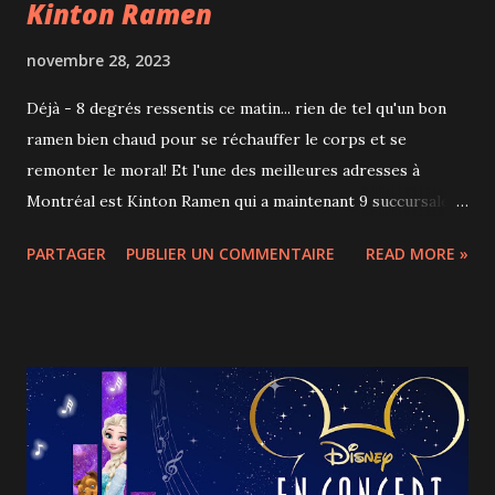
Kinton Ramen
novembre 28, 2023
Déjà - 8 degrés ressentis ce matin... rien de tel qu'un bon
ramen bien chaud pour se réchauffer le corps et se
remonter le moral! Et l'une des meilleures adresses à
Montréal est Kinton Ramen qui a maintenant 9 succursales
à Montréal et proche banlieue (la dernière qui vient
PARTAGER
PUBLIER UN COMMENTAIRE
READ MORE »
d'ouvrir est à Brossard). Kinton Ramen fait partie du
groupe Kinka et a connu le succès à Toronto dès 2012
avant de se déployer au Québec et au Canada (Ottawa,
Vancouver, Kingston...). Entrée de donburi au poulet avec
verre de bière japonaise Sapporo Nous sommes allés
déguster dernièrement des ramens au Kinton Ramen de
l'Avenue Mont-Royal ouvert en mars 2023 et nous sommes
régalés. Certains bouillons mijotent plus de 18 heures et