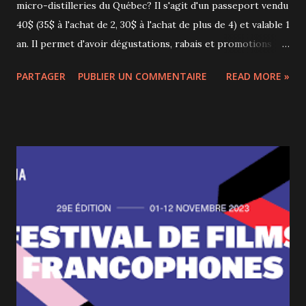
micro-distilleries du Québec? Il s'agit d'un passeport vendu
40$ (35$ à l'achat de 2, 30$ à l'achat de plus de 4) et valable 1
an. Il permet d'avoir dégustations, rabais et promotions
dans plus de 30 établissements participants . On part ainsi
PARTAGER
PUBLIER UN COMMENTAIRE
READ MORE »
véritablement à la découverte de notre terroir et à la
rencontre de professionnels passionnés. Et saviez-vous
qu'il y avait un vignoble sur l'île de Montréal? C'est grâce au
Circuit des vignobles qui m'a invitée que j'ai fait cette
découverte! Près du lac des Deux-Montagnes, le vignoble
Souffle de vie est ouvert toute l'année et on peut y
déguster vin blanc, vin rouge, rosé et bientôt un mousseux
méthode Champenoise. Le propriétaire est un ostéopathe
originaire de Tours, en France, et qui s'est lancé dans
l'exploitation de 7 hectares de vignes en 2011, en plus
d'avoir une très belle écurie. Aujourd'hui, le domaine
compte 28 hecta...