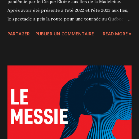
pandémie par le Cirque Éloize aux Îles de la Madeleine.
Après avoir été présenté à l'été 2022 et l'été 2023 aux Îles,
le spectacle a pris la route pour une tournée au Québec cet
automne et en Europe dès janvier 2024. Nous avons été
PARTAGER
PUBLIER UN COMMENTAIRE
READ MORE »
invités à voir hier soir le spectacle qui était de passage du
16 au 18 novembre au Théâtre Maisonneuve de la Place des
Arts et avons été plus que charmés. Il s'agit d'une
performance intimiste qui mêle cirque, musique live et
contes, avec "seulement" 10 artistes : 6 artistes de cirque, 3
musiciens et 1 conteur. Aux Îles-de-la-Madeleine où la
ligne d'horizon est le point de rencontre du ciel et de la
mer, les personnages sont colorés et attachants. Le
conteur madelinot Cédric Landry nous transmet avec
beaucoup de tendresse la saveur particulière des Îles de la
Madeleine. Nous y sommes allés en vacances il y a quelques
années et ce qui est sûr c'est que ce ne sera ...