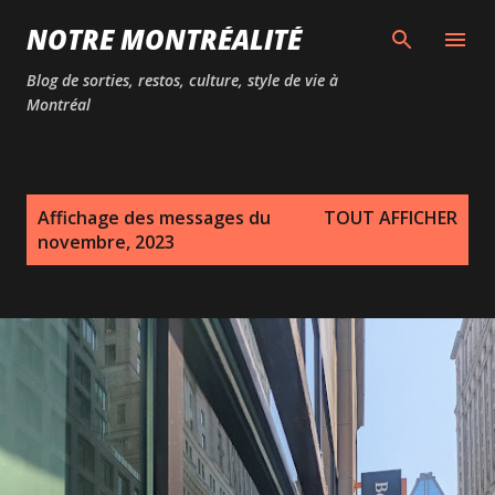
Passer au contenu principal
NOTRE MONTRÉALITÉ
Blog de sorties, restos, culture, style de vie à
Montréal
M
Affichage des messages du
TOUT AFFICHER
e
novembre, 2023
s
s
a
g
e
s