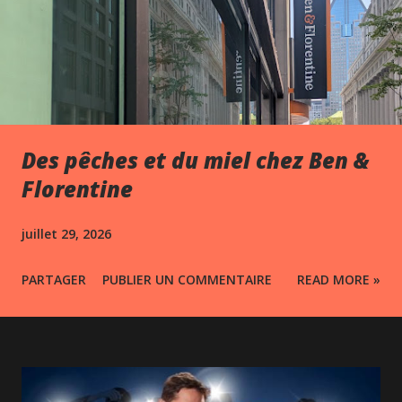
Des pêches et du miel chez Ben &
Florentine
juillet 29, 2026
PARTAGER
PUBLIER UN COMMENTAIRE
READ MORE »