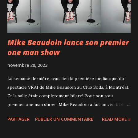
cirque n'en restent pas moins fort intéressants, notamment
le rolla bolla, le diabolo et les équilibres sur cannes. Ce que
je retiens ...
Mike Beaudoin lance son premier
one man show
novembre 20, 2023
La semaine dernière avait lieu la première médiatique du
spectacle VRAI de Mike Beaudoin au Club Soda, à Montréal.
Et la salle était complètement hilare! Pour son tout
premier one man show , Mike Beaudoin a fait un véritable
carton auprès du public en partageant plusieurs moments
PARTAGER
PUBLIER UN COMMENTAIRE
READ MORE »
de sa vie. Que ces moments soient cocasses ou tristes,
Mike trouve toujours le moyen de faire rire le public avec