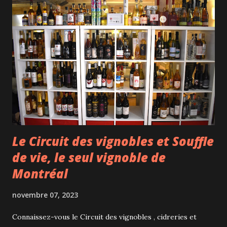
est la capacité de la comédienne à captiver l'attention du
public, du début à la fin, et ce même si elle est seule et dans
une sobre mise en scène. Une véritable performance, même
lorsqu'on est une comédienne charismatique. La deuxième
raison est la posture que Tatiana Zinga Botao adopte : un
savant mélange entre fierté de ses différentes origines, de
revendication des nombreu...
Le Circuit des vignobles et Souffle
de vie, le seul vignoble de
Montréal
novembre 07, 2023
Connaissez-vous le Circuit des vignobles , cidreries et