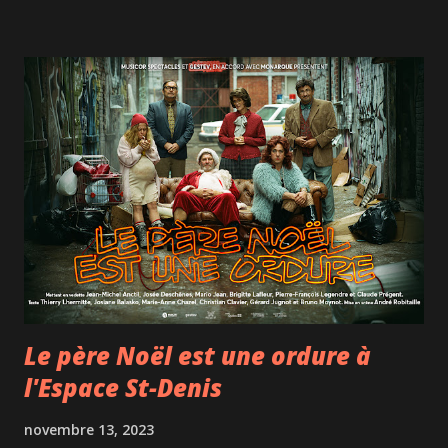
grandeur de notre congélateur! Que vous soyez un
gourmand/gourmet curieux ou que vous veniez de France,
vous serez vous aussi heureux de retrouver des produits
surgelés qu'on ne retrouve pas ou difficilement ailleurs.
Escargots au beurre persillé, blinis, coquilles ou
cassolettes aux fruits de mer, pommes Dauphine, feuilletés
au Boursin, gratin dauphinois, galette des rois, tarte aux
poires amandine... Il y a une belle sélection de produits qui
provient de l'entreprise française Maison Thiriet .
D'autres produits ont été créés à partir d'in...
Le père Noël est une ordure à
l'Espace St-Denis
novembre 13, 2023