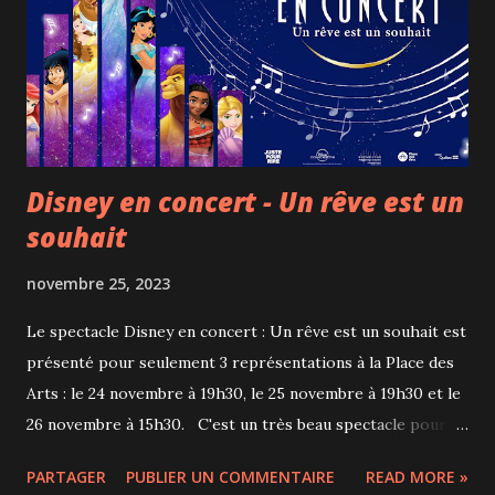
les saveurs sont bien au rendez-vous! En parlant de
saveurs, il y en a pour tous les goûts avec des bouillons
plus ou moins corsés, original (au sel de mer), shoyu (sauce
soja), miso (pâte de soja) ou épicé (piment). On choisit
également sa protéine - porc, bœuf, poulet, ...
Disney en concert - Un rêve est un
souhait
novembre 25, 2023
Le spectacle Disney en concert : Un rêve est un souhait est
présenté pour seulement 3 représentations à la Place des
Arts : le 24 novembre à 19h30, le 25 novembre à 19h30 et le
26 novembre à 15h30. C'est un très beau spectacle pour
les fans de Disney, les personnes qui veulent initier leurs
PARTAGER
PUBLIER UN COMMENTAIRE
READ MORE »
enfants à la musique classique ou même tous ceux qui