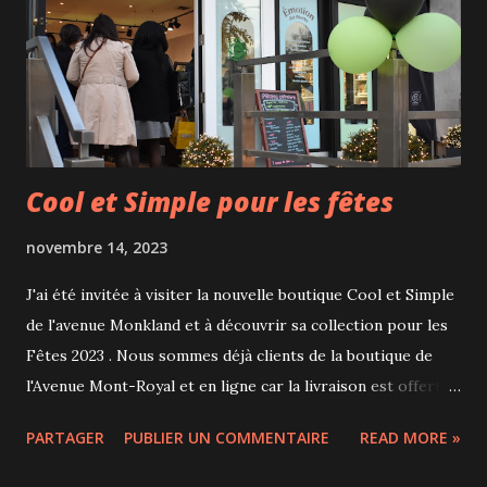
puise ses thèmes dans ses frustrations, son anxiété et tout
ce qui l'agace. Lui qui est auteur pour d'autres humoristes
comme Billy Tellier ou Rachid Badouri a su s'entourer
d'auteurs à son tour pour livrer i...
Cool et Simple pour les fêtes
novembre 14, 2023
J'ai été invitée à visiter la nouvelle boutique Cool et Simple
de l'avenue Monkland et à découvrir sa collection pour les
Fêtes 2023 . Nous sommes déjà clients de la boutique de
l'Avenue Mont-Royal et en ligne car la livraison est offerte
au delà de 100$ d'achat. Il faut juste bien penser à faire un
PARTAGER
PUBLIER UN COMMENTAIRE
READ MORE »
peu de place dans le congélateur avant car les tentations
sont nombreuses et on a souvent les yeux plus gros... que la