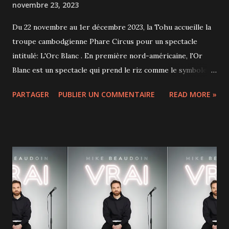
novembre 23, 2023
Du 22 novembre au 1er décembre 2023, la Tohu accueille la
troupe cambodgienne Phare Circus pour un spectacle
intitulé: L'Orc Blanc . En première nord-américaine, l'Or
Blanc est un spectacle qui prend le riz comme le symbole
de l'abondance, de la réussite matérielle. Il y a donc du riz
PARTAGER
PUBLIER UN COMMENTAIRE
READ MORE »
sur scène, beaucoup de riz, et parfois même du riz en
mouvement! Tout au long de la représentation, on suit le
parcours d’un homme et de sa communauté qui doivent
trouver l’équilibre entre les exigences du monde moderne
et les enseignements bouddhistes de la modération. Une
belle réflexion intemporelle et totalement universelle. Sur
scène, des circassiens, des musiciens et même un peintre,
nous transportent au Cambodge grâce à une musique
traditionnelle charmante, un rythme différent et une poésie
tout à fait asiatique dans la mise en scène. Les numéros de