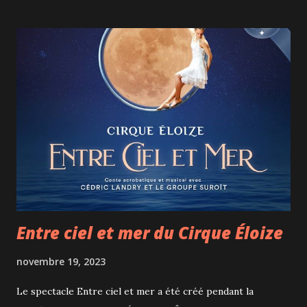
ce spectacle très personnel. Sa recette gagnante selon
moi? Une personnalité dynamique et un peu trop confiante,
du rythme et une grande dose d'authenticité. Sa répartie
est également excellente, notamment lorsqu'il interpelle
quelques personnes du public. Son parcours semé
d'embûches pour arriver à son premier one man show est
une véritable source d'inspiration pour ses textes. Ce que
je retiens, c'est son immense volonté de devenir humoriste
professionnel pour pouvoir divertir le public. Et c'est une
mission qu'il a remplie à merveille au Club Soda! VRAI de
Mike Beau...
Entre ciel et mer du Cirque Éloize
novembre 19, 2023
Le spectacle Entre ciel et mer a été créé pendant la