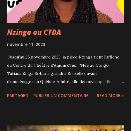
Splendid à la fin des années 1970 au théâtre et en 1982 au
cinéma. En même ...
Nzinga au CTDA
novembre 11, 2023
Jusqu'au 25 novembre 2023, la pièce Nzinga tient l'affiche
du Centre du Théâtre d'Aujourd'hui. "Née au Congo,
Tatiana Zinga Botao a grandi à Bruxelles avant
d’emménager au Québec. Adulte, elle découvre qu’elle
partage son nom avec une reine qui a régné au XVIIe siècle
PARTAGER
PUBLIER UN COMMENTAIRE
READ MORE »
sur un vaste territoire africain. Seule sur scène, l’artiste
reconstitue le fil ancestral qui la relie à son aïeule tout en
suivant le triangle Congo- Belgique-Canada qu’elle a elle-
même parcouru." J'ai trouvé cette pièce autobiographique
tout à fait fascinante, pour plusieurs raisons. La première