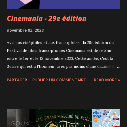
Cinemania - 29e édition
novembre 03, 2023
Avis aux cinéphiles et aux francophiles : la 29e édition du
Festival de films francophones Cinemania est de retour
entre le 1er et le 12 novembre 2023. Cette année, c'est la
Suisse qui est à l'honneur, avec pas moins d'une dizaine de
long-métrages romands présentés. J'ai assisté cette
PARTAGER
PUBLIER UN COMMENTAIRE
READ MORE »
semaine à la cérémonie d'ouverture et ce fut une excellente
soirée, en présence, entre autres, du (très drôle) Président
de la Confédération suisse, Alain Berset. Le film
d'ouverture était Le procès Goldman, du réalisateur
français Cédric Kahn. Un huis-clos très intense sur un fait
divers français des années 1970. Le sujet est passionnant, le