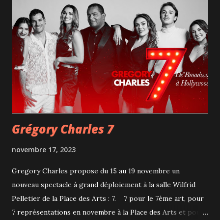
solistes (Susan Elizabeth Brown, Nicholas Burns, Geoffroy
Salvas et Haitham Haidar) et le chef d'orchestre Andrew
McAnerney ont livré un concert magique, qui ne pouvait
que transporter tout le public. La musique d'Handel, avec
ses mélodies grandioses, ses chœurs impressionnants et
ses solos, transmet une émotion incroyable. De plus, avec
l'application Nex-perience sur nos téléphones intelligents,
les spectateurs reçoivent en...
Grégory Charles 7
novembre 17, 2023
Gregory Charles propose du 15 au 19 novembre un
nouveau spectacle à grand déploiement à la salle Wilfrid
Pelletier de la Place des Arts : 7. 7 pour le 7ème art, pour
7 représentations en novembre à la Place des Arts et pour