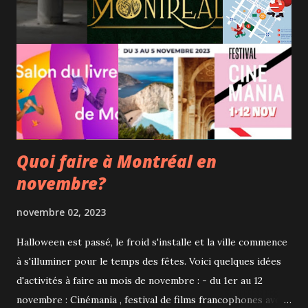
personnage historique l'est encore plus, mais ce qui m'a
fasciné, c'est l'extraordinaire jeu des comédiens,
notamment celui d'Arieh Worthalter, qui incarne Pierre
Goldman. Un excellent film sur la présomption d'innocence
à voir! Le reste de la programmation est tout aussi
excitant, avec pas moins de 101 films qui tien...
Quoi faire à Montréal en
novembre?
novembre 02, 2023
Halloween est passé, le froid s'installe et la ville commence
à s'illuminer pour le temps des fêtes. Voici quelques idées
d'activités à faire au mois de novembre : - du 1er au 12
novembre : Cinémania , festival de films francophones avec