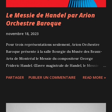
Le Messie de Handel par Arion
Orchestre Baroque
novembre 18, 2023
Pour trois représentations seulement, Arion Orchestre
Baroque présente à la salle Bourgie du Musée des Beaux-
Arts de Montréal le Messie du compositeur George
Frideric Handel. Œuvre magistrale de Handel, le Messie
relate le passage du Christ sur Terre. Composé en
PARTAGER
PUBLIER UN COMMENTAIRE
READ MORE »
Angleterre au 18e siècle pour la saison pascale, cette pièce
est devenue depuis un incontournable du temps des fêtes.
Au-delà du Sacré, le Messie véhicule un message de paix et
d'espoir, qui plaira à tous les croyants comme aux athées.
Sur scène, les nombreux musiciens, le chœur, les quatre