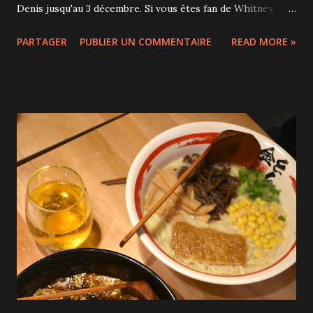
Denis jusqu'au 3 décembre. Si vous êtes fan de Whitney
Houston, de comédies musicales ou nostalgiques, ne
PARTAGER
PUBLIER UN COMMENTAIRE
READ MORE »
manquez pas l'adaptation québécoise de ce grand succès
hollywoodien de 1992, vous passerez un excellent moment!
Frank Farmer, garde du corps d'élite est embauché pour
protéger la très réticente superstar Rachel Marron après
qu'elle ait reçu des menaces d'un harceleur. Partis sur de
mauvaises bases, leur relation va très rapidement
s'améliorer... Joël Legendre met en scène cette production
d'envergure avec des artistes d'ici. La ressemblance
physique et vocale de Jennifer-Lee Dupuy et Whitney
Houston est bluffante, tous les passages chantés sont un
vrai bonheur (la voix de Sharon James qui interprète la
sœur est également superbe) et les chorégraphies signées
Steve Bolton offrent de très beau...