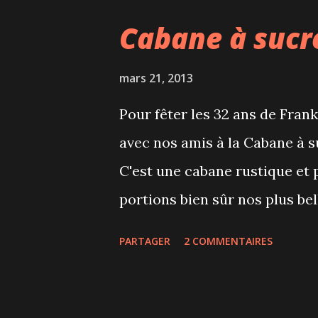
Salade de kale, fenouil, quino
Cabane à sucr
nachos (bien gros pour un dem
chiches et salade Quesadilla 
mars 21, 2013
brun et salade Gâteau au fro
Pour fêter les 32 ans de Fran
dans un pot masson Brownie 
avec nos amis à la Cabane à 
ne seraient toujours pas conv
C'est une cabane rustique et
portions bien sûr nos plus be
l'ambiance. Le menu était bon 
PARTAGER
2 COMMENTAIRES
oreilles de crisse, saucisses,
du sirop d'érable. Côté desse
la tarte au sucre, et c'était 