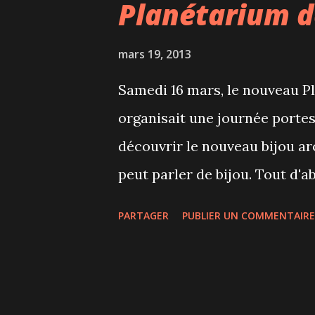
Planétarium d
le sirop. Bien entendu, nous av
tire. Le sirop est chauffé ava
mars 19, 2013
nous nous empressons d'en fa
Samedi 16 mars, le nouveau P
Pour finir, promenade dans l'
organisait une journée portes
plus grand plaisir! Méthode a
découvrir le nouveau bijou arc
peut parler de bijou. Tout d'a
l'Espace pour la Vie, dans le 
PARTAGER
PUBLIER UN COMMENTAIRE
Espace pour la Vie regroupe le
botanique et le petit dernier 
responsable s'inscrit à l'av
durable sur bien des aspects :