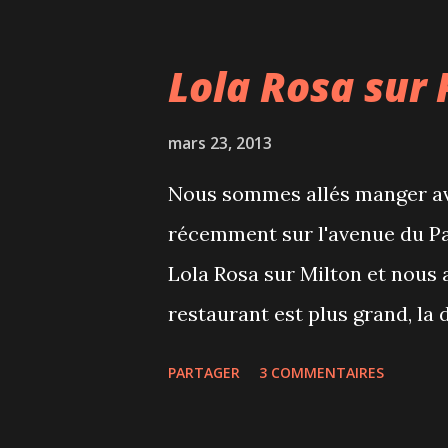
Lola Rosa sur 
mars 23, 2013
Nous sommes allés manger av
récemment sur l'avenue du Pa
Lola Rosa sur Milton et nous a
restaurant est plus grand, la
les tables en bois avec tiroir
PARTAGER
3 COMMENTAIRES
Dans l'assiette, c'est toujour
la carte n'est pas tout à fait