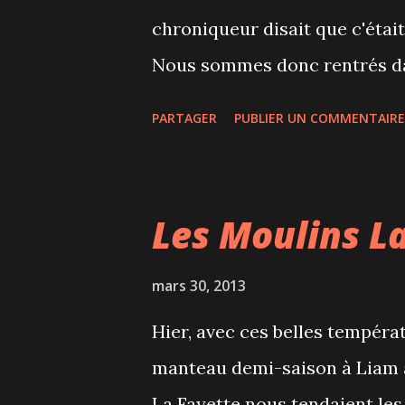
chroniqueur disait que c'étai
Nous sommes donc rentrés dan
depuis 1940 et qui fait travail
PARTAGER
PUBLIER UN COMMENTAIRE
à la main par la fille, la mèr
Ce sont des chocolats de qual
: ils sont vraiment trop petits!
Les Moulins L
mars 30, 2013
Hier, avec ces belles tempér
manteau demi-saison à Liam à 
La Fayette nous tendaient les