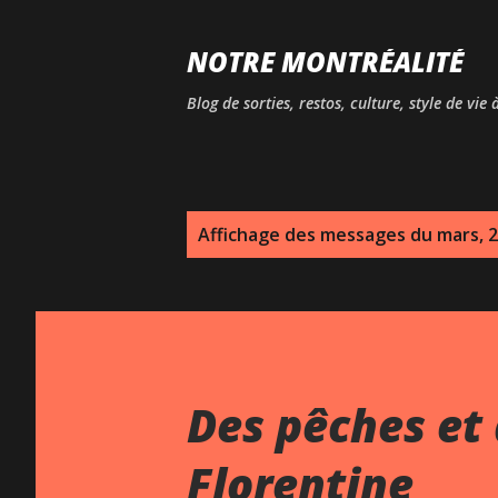
NOTRE MONTRÉALITÉ
Blog de sorties, restos, culture, style de vie
M
Affichage des messages du mars, 
e
s
s
a
Des pêches et 
g
Florentine
e