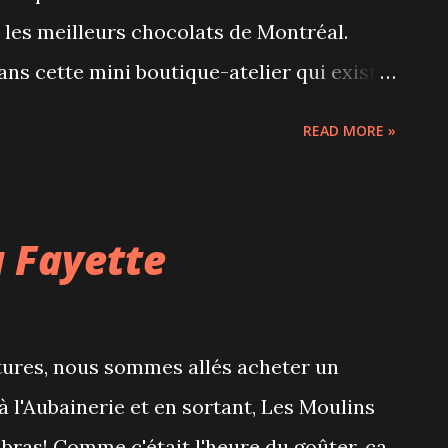
t les meilleurs chocolats de Montréal.
s cette mini boutique-atelier qui existe
ler 3 générations. Les chocolats sont faits
READ MORE »
e et parfois même la grand-mère de 96 ans!
ité et ils sont vraiment bons. Seul défaut
a Fayette
atures, nous sommes allés acheter un
l'Aubainerie et en sortant, Les Moulins
 bras! Comme c'était l'heure du goûter, ça