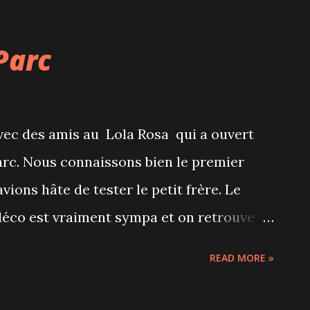
Parc
ec des amis au Lola Rosa qui a ouvert
rc. Nous connaissons bien le premier
vions hâte de tester le petit frère. Le
 déco est vraiment sympa et on retrouve
s qui regorgent de petits mots des clients.
READ MORE »
s végétarien et toujours aussi bon même si
 la même. Et qu'est-ce que c'est copieux!