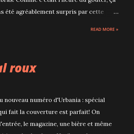
ns été agréablement surpris par cette
eur/salon de thé qui propose de
READ MORE »
Difficile de choisir tellement tout
'est pas le cas dans toutes les pâtisseries
sommes régalés d'un mille-feuilles et d'un
al roux
agnés d'un chocolat chaud. Une bonne
 entre 2 boutiques sur Mont-Royal.
 du nouveau numéro d'Urbania : spécial
qui fait la couverture est parfait! On
 l'entrée, le magazine, une bière et même