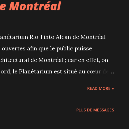
e Montréal
ons fini dehors pour 1 (ou 2 ou 3 ou...)
nt d'atterrir tout chaud sur la glace où
ire de jolis suçons avec nos bâtonnets.
lanétarium Rio Tinto Alcan de Montréal
érablière à pied ou en tracteur pour notre
 ouvertes afin que le public puisse
ncienne versu...
hitectural de Montréal ; car en effet, on
bord, le Planétarium est situé au cœur de
quartier du stade olympique. Pour rappel, l'
READ MORE »
 Biodôme , l'Insectarium, le Jardin
: le Planétarium. Ce bâtiment éco-
PLUS DE MESSAGES
ant-garde du mouvement de développement
 un bâtiment tout sauf énergivore :