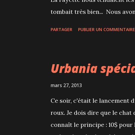
tombait très bien... Nous avo
pâtisserie/boulangerie/trait
PARTAGER
PUBLIER UN COMMENTAIRE
délicieuses pâtisseries fines. 
semblait appétissant (ce qui n
montréalaises...). Nous nous 
Urbania spéci
moelleux au chocolat accomp
adresse pour faire une pause
mars 27, 2013
Ce soir, c'était le lancement
roux. Je dois dire que le chat 
connaît le principe : 10$ pour