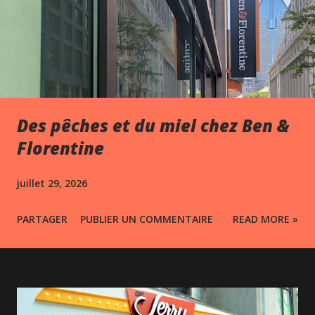
Des pêches et du miel chez Ben &
Florentine
juillet 29, 2026
PARTAGER
PUBLIER UN COMMENTAIRE
READ MORE »