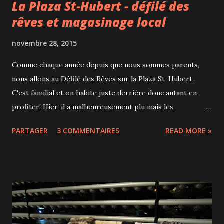
La Plaza St-Hubert - défilé des
rêves et magasinage local
novembre 28, 2015
Comme chaque année depuis que nous sommes parents,
nous allons au Défilé des Rêves sur la Plaza St-Hubert .
C'est familial et on habite juste derrière donc autant en
profiter! Hier, il a malheureusement plu mais les
participants très motivés ont quand même assuré le
PARTAGER
3 COMMENTAIRES
READ MORE »
spectacle et grâce à la marquise, nous étions bien
protégés. Mathilde de Carnet d'une réunionnaise avait eu la
bonne idée d'organiser un petit Marché de Noël au Candide
Café où je n'ai pu résister au latte à la rose en spécial, déjà
testé lors d'une précédente visite . De la musique, des
chars, des artistes de rue, des écoles de danse, le défilé a
été un peu raccourci mais les enfants étaient heureux car