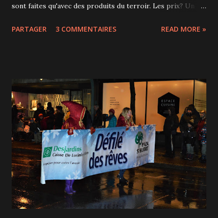
sont faites qu'avec des produits du terroir. Les prix? Un
peu plus cher qu'un MacDonald's bien sûr, mais rien n'est
PARTAGER
3 COMMENTAIRES
READ MORE »
comparable, et surtout pas la nourriture. L'espace est
chaleureux, et l'accueil tout autant. Notre choix s'est porté
sur le trio poutine + grilled cheese + cookie XXL. Les
généreuses poutines sont servies dans des poêles et les
grilled cheese dans de "petits" paniers. La poutine sauce
Jerry, foie gras et crème de champignons, comprend une
délicieuse petite tranche de foie gras mi-cuit. Le grilled
cheese bien beurré avec sa salade Et voyez la taille du
cookie! Le jour où nous y étions, la lichette de crème
glacée était offerte! Chaque plat était vraiment excellent,
on sent l'ef...