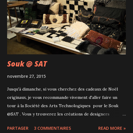
l'essentiel y était LE PÈRE NOËL! Sous son parapluie, il
gardait la classe... Et juste derrière lui suivait un camion
Ferrero Rocher pour notre plus grand bonheur. D'ailleurs
ce que Liam a préféré du défilé, ce sont les chocolats et la
mascotte des...
Souk @ SAT
novembre 27, 2015
Jusqu'à dimanche, si vous cherchez des cadeaux de Noël
originaux, je vous recommande vivement d'aller faire un
tour à la Société des Arts Technologiques pour le Souk
@SAT . Vous y trouverez les créations de designers
montréalais à tous les prix avec un large éventail de
PARTAGER
3 COMMENTAIRES
READ MORE »
produits. Le seul bémol est que l'entrée est interdite aux