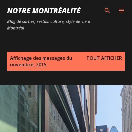
Passer au contenu principal
NOTRE MONTRÉALITÉ
Blog de sorties, restos, culture, style de vie à
Montréal
M
Affichage des messages du
TOUT AFFICHER
e
novembre, 2015
s
s
a
g
e
s