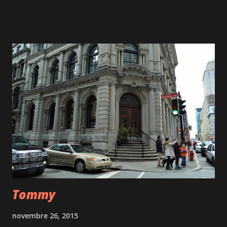
moins de 18 ans, donc une sortie à faire entre grands. Des
tricots qui donnent envie de s'y enrouler. De jolis livres
pour enfants. Des jeux de dominos en bois. Les Tribus
urbaines de Coton Mouton , de jolis objets déco. Êtes-vous
plutôt hipster, foodie, bobo?... Super tipi pour gâter son
chat à Noël. De chaudes chaussettes pour les touts-
petits. Des coussins pour pimper son canapé. Quelques
pièces de maroquinerie. Une idée originale pour
agrémenter un mur nu. À l'étage, les gourmands seront
comblés avec entre autres des tablettes de chocolat aussi
belle...
Tommy
novembre 26, 2015