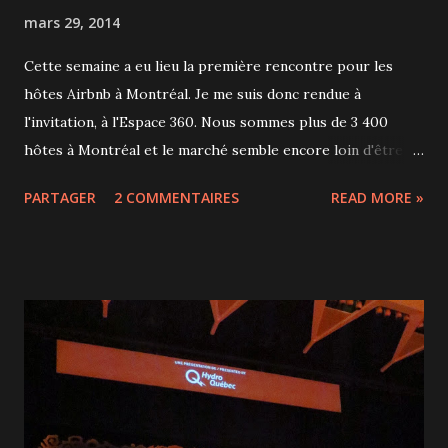
mars 29, 2014
Cette semaine a eu lieu la première rencontre pour les
hôtes Airbnb à Montréal. Je me suis donc rendue à
l'invitation, à l'Espace 360. Nous sommes plus de 3 400
hôtes à Montréal et le marché semble encore loin d'être
saturé. J'ai eu un peu peur en arrivant car il y avait une
PARTAGER
2 COMMENTAIRES
READ MORE »
majorité d'anglos mais j'ai rapidement rencontré une
charmante mamie qui loue 7 appartements au mois, un
français trentenaire qui loue le haut de son duplex et une
québécoise qui loue une chambre dans son appartement.
Avec moi qui loue pendant nos vacances, on avait donc des
profils très variés! C'était très intéressant de partager nos
expériences de location via Airbnb . Nous étions tous très
satisfaits de cette solution qui permet de louer son
logement en toute sécurité afin de financer ses vacances,