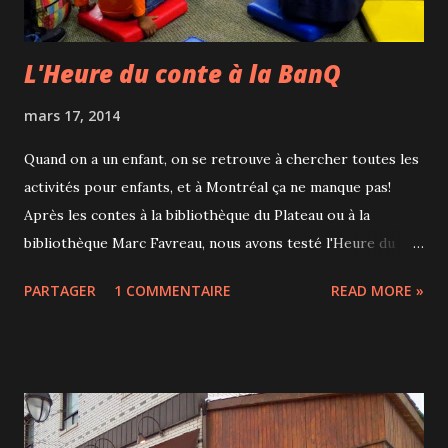
L'Heure du conte à la BanQ
mars 17, 2014
Quand on a un enfant, on se retrouve à chercher toutes les
activités pour enfants, et à Montréal ça ne manque pas!
Après les contes à la bibliothèque du Plateau ou à la
bibliothèque Marc Favreau, nous avons testé l'Heure du
conte à la Grande bibliothèque . Le thème (qui change
PARTAGER
1 COMMENTAIRE
READ MORE »
apparemment chaque mois) était "Grrrrr... les monstres
sortent des livres" et cette activité gratuite s'adressait aux
3-5 ans. Pendant 30 minutes, l'animatrice a alterné chansons
et contes et ce que je ne savais pas c'est qu'il y avait ensuite
30 minutes d'atelier pratique. Chaque enfant a pu
personnaliser son monstre avec l'aide de ses parents. Une