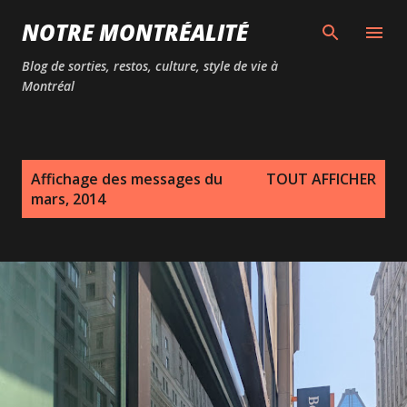
Passer au contenu principal
NOTRE MONTRÉALITÉ
Blog de sorties, restos, culture, style de vie à
Montréal
M
Affichage des messages du
TOUT AFFICHER
e
mars, 2014
s
s
a
g
e
s