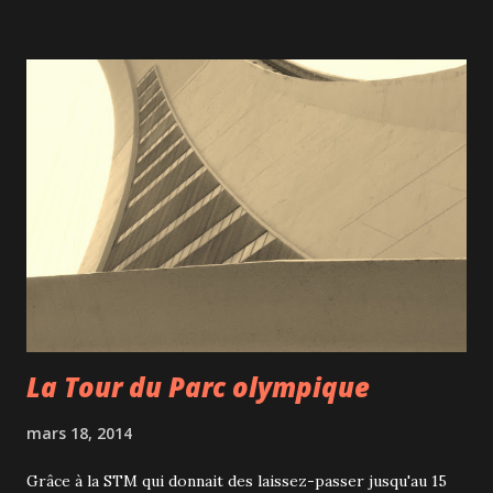
pièce interprétée par le Théâtre de la Roulotte pour les
enfants au mois d'août. ''Deux enfants, partir cueillir des
fraises, s'égarent dans la forêt. En chemin, ils croiseront la
Fée rosée, le Marchand de sable et une alléchante maison
de pain d'épice... mais aussi une inquiétante sorcière!''
Hänsel et Gretel sont tous les 2 interprétés par des
femmes mais elles sont très expressives et convaincantes.
C'est un très bel opéra, magnifiquement mis en scène et
très accessible grâce à la participation d'a...
La Tour du Parc olympique
mars 18, 2014
Grâce à la STM qui donnait des laissez-passer jusqu'au 15