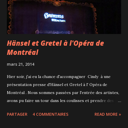
rembourser une hypothèque ou même constituer un
complément de revenu.
Hänsel et Gretel à l'Opéra de
Montréal
mars 21, 2014
Hier soir, j'ai eu la chance d'accompagner Cindy à une
présentation presse d'Hänsel et Gretel à l' Opéra de
Montréal . Nous sommes passées par l'entrée des artistes,
avons pu faire un tour dans les coulisses et prendre des
photos pendant la représentation, le rêve... C'est un opéra
PARTAGER
4 COMMENTAIRES
READ MORE »
en allemand, surtitré en français et en anglais. L'histoire
était encore fraîche dans ma mémoire car nous avons vu la