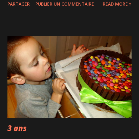
PARTAGER
PUBLIER UN COMMENTAIRE
READ MORE »
expériences de ce genre, on s'abstient maintenant car à la
fin du repas on a mal partout, c'est pas beau de vieillir...). Il y
a aussi de très beaux aquariums pour occuper les enfants...
Le menu est varié et nous avons aimé ce que nous avons
mangé : Soupe Tum Yum Kha (citronnelle et lait de coco).
Rouleau impérial, brochette de satay au poulet et
dumplings aux arachides (sans moi). Pour les plats, on
pouvait choisir parmi 18 sauces plus ou moins épicées
avec notre viande ou fruit de mer préféré : calmars,
pétoncles... Il faut toutefois rajouter 2$ pour le riz et ça
c'est pas sympa. Et pour le dessert, un super cheesecake
aux framboises...
3 ans