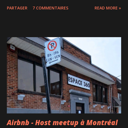
taxes, c'est une petite cabane authentique avec pas plus de
PARTAGER
7 COMMENTAIRES
READ MORE »
50 couverts. Tout est croche et rien qu'aller faire un tour
aux toilettes, c'est l'aventure. On aime ça! À l'intérieur de la
cabane, le plancher est loin d'être droit et c'est rustique et
chaleureux. Tout ce que je peux regretter, ce sont les bols
en plastique qui ont comme on dit "pété ma baloune". Le
repas est servi par la famille vers 12h30, une fois que tous
les invités sont arrivés (regards assassins envers les
retardataires...). On profite de l'attraction de la cuisine
ouverte. Le repas peut commencer : betteraves délicieux
cretons oreilles de crisse juste un peu trop salées soupe
aux pois et fèves au...
Airbnb - Host meetup à Montréal