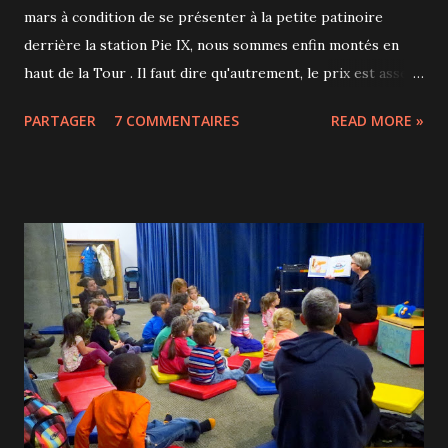
mars à condition de se présenter à la petite patinoire
derrière la station Pie IX, nous sommes enfin montés en
haut de la Tour . Il faut dire qu'autrement, le prix est assez
rédhibitoire : 15$ et même 22.5$ pour les non-résidents du
PARTAGER
7 COMMENTAIRES
READ MORE »
Québec pour 2 minutes d'ascenseur! Le ciel était dégagé et
nous avons bien pu admirer la vue 80 km à la ronde du haut
des 165 mètres. La Tour du Parc olympique est la plus
haute tour inclinée au monde avec 45 degrés d'inclinaison
contre seulement 5 degrés pour la Tour de Pise. Le relief
est vraiment plat et on voit bien le plan hippodamien de la
ville. Je crâne mais je viens juste d'apprendre ce mot : c'est
un type d'organisation de la ville dans lequel les rues sont
rectilignes et se croisent à angle droit. L'observatoire est
bien fait, avec des panneaux pour comprendre ce qu'on voit.
On réalise aussi que le paysage est très différent l...