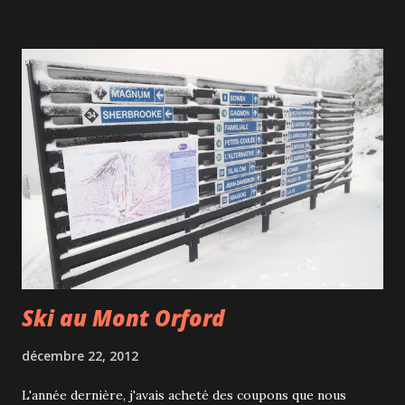
toute en pentes et ce n'est pas de tout repos de monter et
descendre des rues bien abruptes ainsi que des escaliers en
bois, surtout avec une poussette! Nous logeons au pied de
la Coit Tower que nous sommes allés visiter. Nous avons eu
de la chance car la vue était dégagée. À l'intérieur de cette
tour art déco de 63 mètres, on peut voir une fresque de
différentes scènes de la vie quotidienne. Pour la "modique"
somme de 7$, on peut accéder en haut de la tour d'où on
peut admirer une grande partie de la baie de San Francisco
et bien sûr l'île d...
Ski au Mont Orford
décembre 22, 2012
L'année dernière, j'avais acheté des coupons que nous