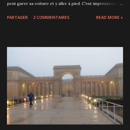
peut garer sa voiture et y aller à pied. C'est impressionnant
le bruit que font les voitures quand elles passent sur le
PARTAGER
2 COMMENTAIRES
READ MORE »
pont. D'ici, on a une très belle vue de San Francisco.
Quelques kilomètres plus loin, on arrive à Sausalito, une
ville bohème-chic au bord de l'eau. C'est très mal indiqué
mais on découvre enfin un village flottant de bateaux-
maisons. Ces maisons reposent sur d'anciens vaisseaux de
guerre et sont principalement habitées par des
artistes. C'est superbe, on entre dans un univers bien à
part et on ne sait plus où regarder tellement il y a de
détails à observer. Un vrai coup de coeur pour nous! Nous
avons repris la route pour Berkeley, son célèbre campus et
il y avait même une foire commerciale en ce 24 décembre.
Les commerçant no...