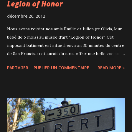
Legion of Honor
décembre 26, 2012
Nous avons rejoint nos amis Émilie et Julien (et Olivia, leur
bébé de 5 mois) au musée d'art "Legion of Honor". Cet
imposant batiment est situé à environ 30 minutes du centre
de San Francisco et aurait du nous offrir une belle vue sur
le Golden Gate. Bien que la collection soit assez classique,
PARTAGER
PUBLIER UN COMMENTAIRE
READ MORE »
on trouve quelques perles comme des tableaux de Monet,
Sisley, Seurat... mais surtout 80 bronzes de Rodin dont le
penseur ou le baiser. Picasso Et nous avons eu la
chance d'assister à un récital d'orgue avec des morceaux de
Noël.