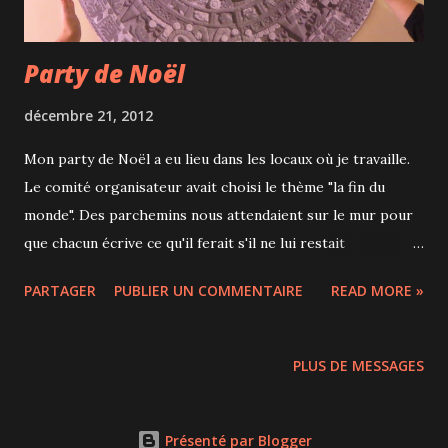
Party de Noël
décembre 21, 2012
Mon party de Noël a eu lieu dans les locaux où je travaille.
Le comité organisateur avait choisi le thème "la fin du
monde". Des parchemins nous attendaient sur le mur pour
que chacun écrive ce qu'il ferait s'il ne lui restait
qu'une journée à vivre. Une vidéo humoristique a été
PARTAGER
PUBLIER UN COMMENTAIRE
READ MORE »
tournée sur le thème par plusieurs de mes collègues et
nous avons tous eu droit à une "trousse de survie" avec
plusieurs petites choses à l'intérieur comme un plan du
PLUS DE MESSAGES
campus façon big bang, une allumette, des chocolats ou
encore une mignonnette de whisky! Chacun d'entre nous a
également eu droit à un cadeau au tirage au sort. Cette
Présenté par Blogger