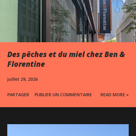
Des pêches et du miel chez Ben &
Florentine
juillet 29, 2026
PARTAGER
PUBLIER UN COMMENTAIRE
READ MORE »