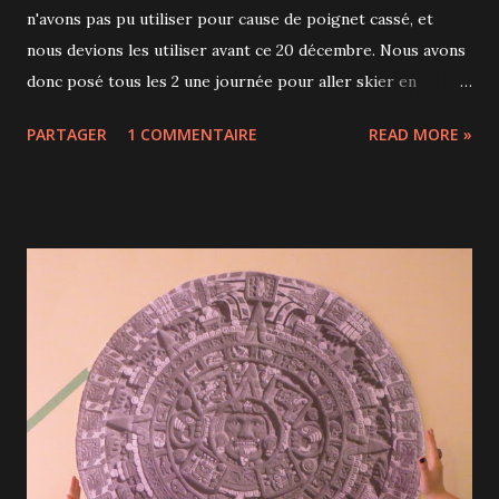
n'avons pas pu utiliser pour cause de poignet cassé, et
nous devions les utiliser avant ce 20 décembre. Nous avons
donc posé tous les 2 une journée pour aller skier en
amoureux après avoir déposé Liam à la garderie comme
PARTAGER
1 COMMENTAIRE
READ MORE »
d'habitude. Le Mont Orford se trouve dans les Cantons de
l'Est, à 1h30 de route de Montréal. En ce début de saison, il
n'y avait que 6 pistes ouvertes sur 43 mais la neige était
bonne et c'était suffisant pour quelques heures de ski. En
plus les températures ne sont pas trop froides (environ 1
degré), ce qui permet d'apprécier plus sereinement la vue
quand on est sur le télésiège. Je dois être l'une des rares
personnes à faire encore du snowblades mais j'aime
vraiment ça. Sympa, on nous donne même des mouchoirs
en cas de nez qui coule! Ce qui est agréable quand on skie
en semaine, c'est qu'il n'y a personne sur les pistes. Ça nous
a bien...