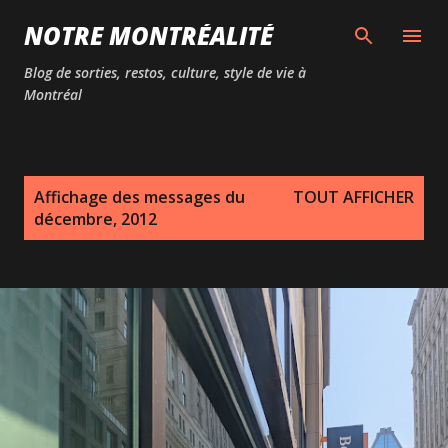
Passer au contenu principal
NOTRE MONTRÉALITÉ
Blog de sorties, restos, culture, style de vie à
Montréal
M
Affichage des messages du
TOUT AFFICHER
e
décembre, 2012
s
s
a
g
e
s