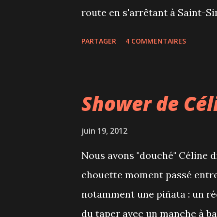
Bon, après on...
route en s'arrêtant à Saint-S
qui nous amène gratuitement 
PARTAGER
4 COMMENTAIRES
Catherine à Tadoussac. Nous a
Sacré-Coeur, à 15 minutes de
matin, nous sommes partis pou
Shower de Cél
J'étais bien contente d'avoir 
80$ par personne c'est quan
juin 19, 2012
d'attendre et de voir jaillir
Nous avons "douché" Céline d
moments, ça donnait une ambi
chouette moment passé entre f
en avons profité pour manger 
notamment une piñata : un réc
des neiges, crevettes, pal...
du taper avec un manche à bal