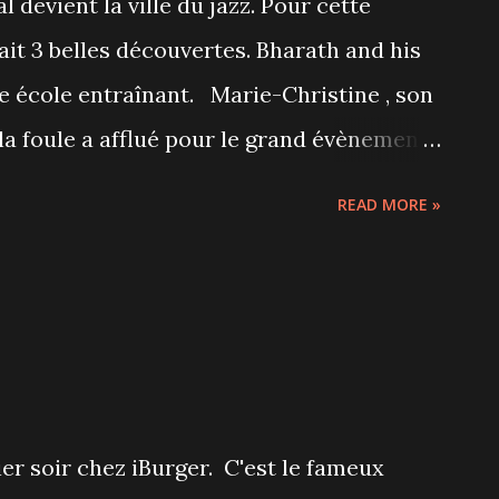
al devient la ville du jazz. Pour cette
ait 3 belles découvertes. Bharath and his
le école entraînant. Marie-Christine , son
 la foule a afflué pour le grand évènement
. Il avait sorti sa belle tenue à paillettes
READ MORE »
est un peu difficile de découvrir un artiste
.
r soir chez iBurger. C'est le fameux