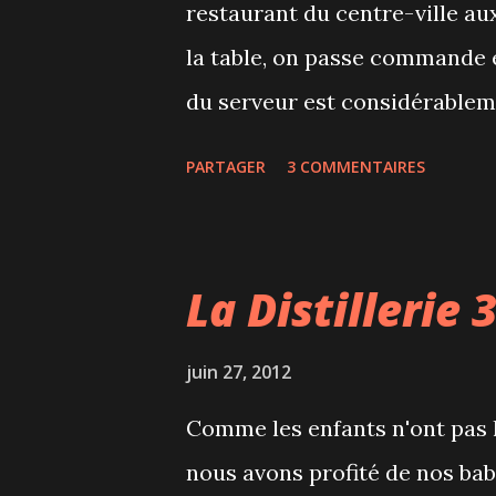
restaurant du centre-ville aux
la table, on passe commande e
du serveur est considérablem
peut même lire The Gazette (e
PARTAGER
3 COMMENTAIRES
sushi burger : 2 galettes de ri
l'intérieur un tartare de saum
les deals, iBurger en propose 
La Distillerie 
groupés... l'expérience mérite
juin 27, 2012
Comme les enfants n'ont pas l
nous avons profité de nos baby