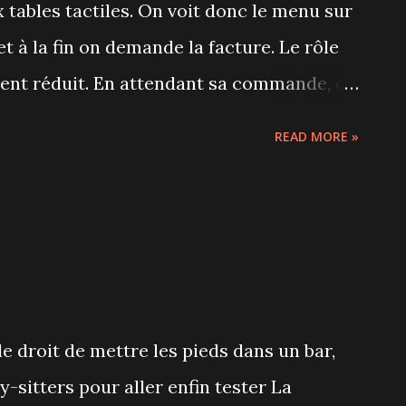
 tables tactiles. On voit donc le menu sur
t à la fin on demande la facture. Le rôle
ent réduit. En attendant sa commande, on
n anglais). Je me suis régalée avec un
READ MORE »
z, au-dessus 3 sortes d'algues et à
on, de la mangue et de l'avocat. Surveillez
souvent sur les différents sites d'achats
3
 le détour.
e droit de mettre les pieds dans un bar,
-sitters pour aller enfin tester La