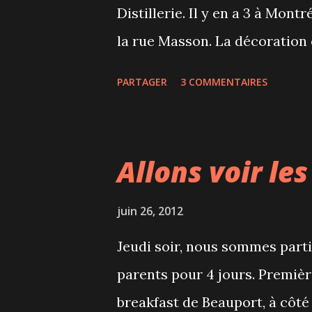
Distillerie. Il y en a 3 à Mont
la rue Masson. La décoration es
"règlement" écrit à la craie su
PARTAGER
3 COMMENTAIRES
de nos voisins. Pas évident ca
On va surtout à la Distilleri
originaux proposés dans des 
Allons voir le
serveur se propose même de n
nos goûts. Pour moi, un cockta
juin 26, 2012
trouve la recette sur le site in
Jeudi soir, nous sommes partis
1/2 oz Crème de banane 1/2 oz
parents pour 4 jours. Premiè
Regan's 2 traits cannelle mou
breakfast de Beauport, à côté