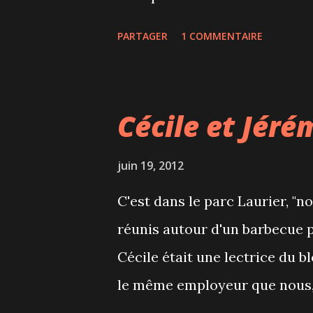
tombent lingettes, suce et aut
PARTAGER
1 COMMENTAIRE
Tout en grignotant des douce
sur son enfance dont les rép
mère. Nous devions amener de
Cécile et Jérém
reconnaître ces beaux bébés? 
de Céline. Puis nous avons fa
juin 19, 2012
future maman. Et bien sûr, le 
C'est dans le parc Laurier, "n
voir ce nouveau petit mec dans
réunis autour d'un barbecue p
ce serait bien que ce soit une f
Cécile était une lectrice du bl
le même employeur que nous
rencontrés! Donc le parc Laur