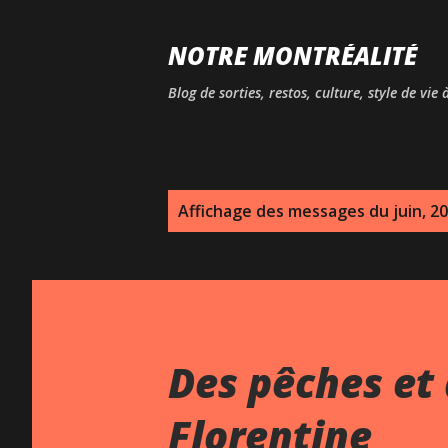
NOTRE MONTRÉALITÉ
Blog de sorties, restos, culture, style de vie
M
Affichage des messages du juin, 2
e
s
s
a
Des pêches et 
g
Florentine
e