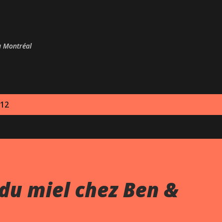
Passer au contenu principal
 à Montréal
012
du miel chez Ben &