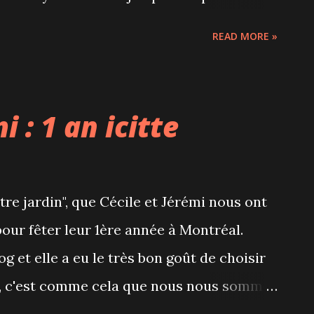
res petites choses utiles pour le bébé.
READ MORE »
urs, Céline a du répondre à des questions
onses avaient été obtenues auprès de sa
s photos de nous bébés : saurez-vous
i : 1 an icitte
Nous avons aussi évalué le tour de ventre
it une séance de photos posées avec la
futur petit Sam a été bien gâté! Hâte de
otre jardin", que Cécile et Jérémi nous ont
 la gang, mais les filles, le prochain bébé,
our fêter leur 1ère année à Montréal.
ille!
og et elle a eu le très bon goût de choisir
, c'est comme cela que nous nous sommes
ier, c'est l'endroit où on passe beaucoup