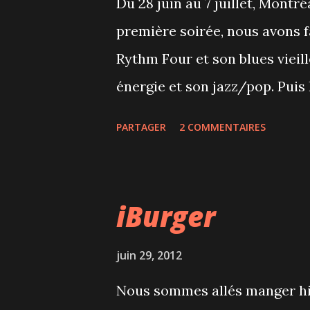
Du 28 juin au 7 juillet, Montré
première soirée, nous avons f
Rythm Four et son blues vieil
énergie et son jazz/pop. Puis
d'ouverture : Rufus Wainwright 
PARTAGER
2 COMMENTAIRES
pour l'occasion. Par contre, c'
avec autant de monde autour..
iBurger
juin 29, 2012
Nous sommes allés manger hie