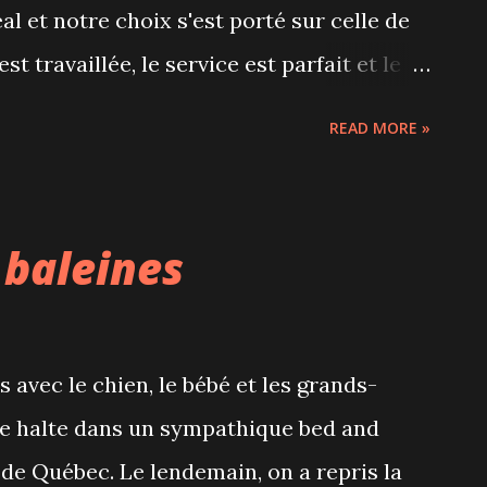
réal et notre choix s'est porté sur celle de
t travaillée, le service est parfait et le
r le mur nous invite à aller à la rencontre
READ MORE »
r un soir de semaine, c'était pas mal vide!
e pour déguster les nombreux cocktails
pots masson petit ou grand format. Le
s baleines
ous aider à faire un choix en fonction de
il saisonnier : le Hansel et Gretel dont on
ternet de la Distillerie. 1 oz Sailor Jerry
 avec le chien, le bébé et les grands-
 Frangelico 1/2 oz sirop simple 2 traits
re halte dans un sympathique bed and
lue 3 oz jus ananas Puis rajouter du soda
 de Québec. Le lendemain, on a repris la