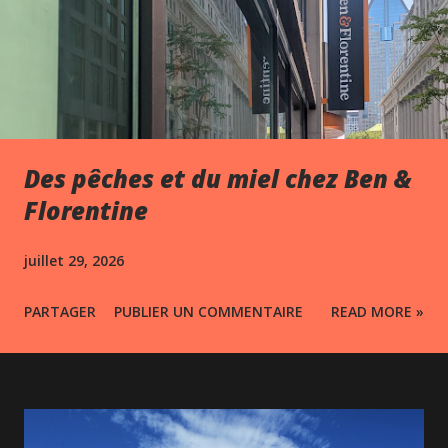
Des pêches et du miel chez Ben &
Florentine
juillet 29, 2026
PARTAGER
PUBLIER UN COMMENTAIRE
READ MORE »