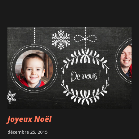
Delta de l'Okavongo ou encore la Mer Rouge, et avons
découvert les créatures sauvages: gorilles, éléphants, lions,
mais aussi des sortes de lézards, des flamants roses,
crocodiles et plein d'autres encore. Grâce à ce
documentaire, on réalise à quel point le lien est étroit
entre les animaux et l'eau, aussi bien lorsqu'elle est
accessible que lorsqu'elle nécessite des efforts
inimaginables pour la trouver. Ce film est une invitation au
voyage, à la découverte et à la préservation de notre
patrimoine. Mais attention, il y a un fort risque qu'après
l'avoir vu, vous soyez tentés de visiter Expedia.ca pour
réser...
Joyeux Noël
décembre 25, 2015