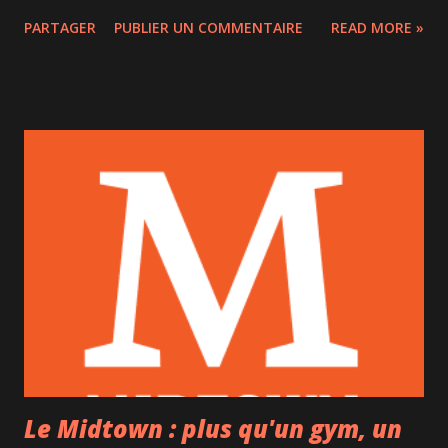
passer les fêtes de fin d'année, avec ici une photo de la
PARTAGER
PUBLIER UN COMMENTAIRE
READ MORE »
Pyramide del Sol de Teotihuacan. Marie, Frank & Liam
Le Midtown : plus qu'un gym, un