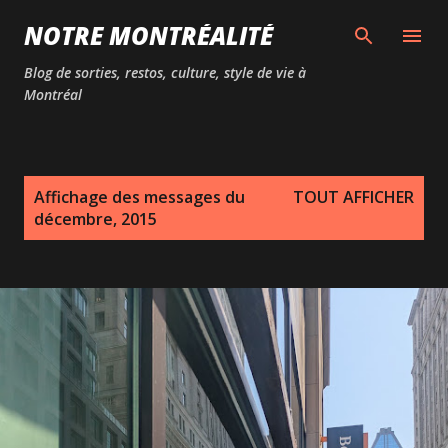
Passer au contenu principal
NOTRE MONTRÉALITÉ
Blog de sorties, restos, culture, style de vie à
Montréal
M
Affichage des messages du
TOUT AFFICHER
e
décembre, 2015
s
s
a
g
e
s