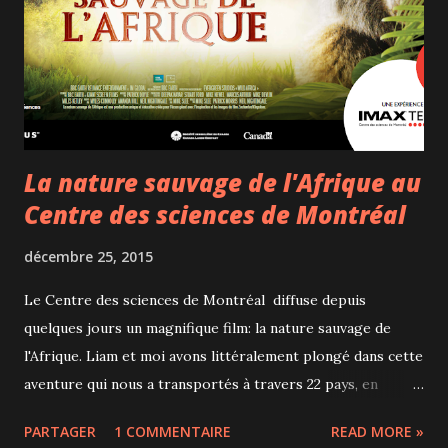
nutrition), on peut profiter d'une belle carte au M Café ou
au club de vin, on crée des liens avec la communauté. Si vous
aimez le sport voire même papillonner entre différentes
activités sportiv...
La nature sauvage de l'Afrique au
Centre des sciences de Montréal
décembre 25, 2015
Le Centre des sciences de Montréal diffuse depuis
quelques jours un magnifique film: la nature sauvage de
l'Afrique. Liam et moi avons littéralement plongé dans cette
aventure qui nous a transportés à travers 22 pays, en
suivant l'eau, la source de la vie. Nous avons voyagé à
PARTAGER
1 COMMENTAIRE
READ MORE »
travers de somptueux paysages comme le Mont Kenya, le