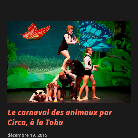
jazz qu'il vient tout juste d'acheter après l'avoir longtemps
cherché : "Me, myself and I"! Même si quelques gags
tombent à plat, la pièce est très bien écrite par le jeune (de
juste 2 ans mon aîné, c'est jeune ça...) écrivain français
Florian Zeller . Le style boulevard qui repose sur des
quiproquos et des échanges pleins de vie cache derrière
les rires des propos graves qui nous renvoient notamment
à notre égoïsme. Ici, Roger La Rue s'en sort très bien dans
le rôle de Michel mais je ne peux m'empêcher d'imaginer
Fabrice Luchini qui incarnait à Paris ce rôle si proche de sa
...
Le carnaval des animaux par
Circa, à la Tohu
décembre 19, 2015