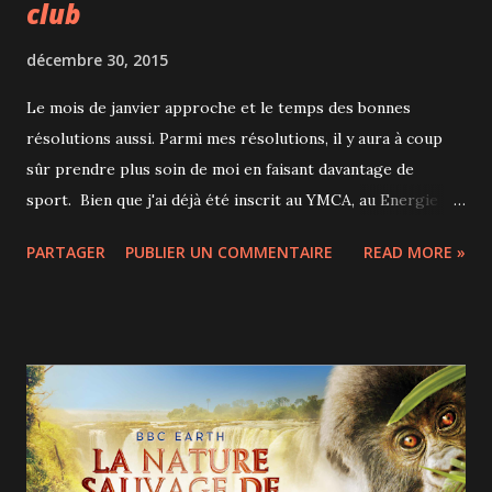
club
décembre 30, 2015
Le mois de janvier approche et le temps des bonnes
résolutions aussi. Parmi mes résolutions, il y aura à coup
sûr prendre plus soin de moi en faisant davantage de
sport. Bien que j'ai déjà été inscrit au YMCA, au Energie
Cardio et au CEPSUM, il y a une salle de sport que je n'avais
PARTAGER
PUBLIER UN COMMENTAIRE
READ MORE »
encore jamais testée : Midtown le sporting club sanctuaire .
J'ai eu l'occasion de tester gratuitement le centre sportif
pendant une semaine, afin de connaître les installations et
les différentes activités que le gym offre. Attention, ici je
dis gym, mais on est loin d'un gym traditionnel. Le Midtown
se revendique comme un club, un sanctuaire. Dans ce club,
on s'entraîne (seul, en groupe, ou avec un coach), on prend
soin de soi (spa, massothérapie, esthétique, clinique de