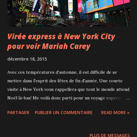
des animaux À la Tohu Jusqu'au 3 janvier 2016 De 15$ à 45$
Billets ici By Frank ;-) *Invitation ...
Virée express à New York City
pour voir Mariah Carey
décembre 18, 2015
Avec ces températures d'automne, il est difficile de se
mettre dans l'esprit des fêtes de fin d'année, Une courte
visite à New York vous rappellera que tout le monde attend
Noël là-bas! Me voilà donc parti pour un voyage express de
48h à New York avec mon amie Emma. Après une nuit
PARTAGER
PUBLIER UN COMMENTAIRE
READ MORE »
plutôt inconfortable en bus, nous voilà à Times Square à
6h30 du matin. Encore plus impressionnant quand il n'y a
pas un chat! Après un énorme déjeuner au Galaxy Diner ,
PLUS DE MESSAGES