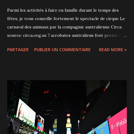
Parmi les activités à faire en famille durant le temps des
fêtes, je vous conseille fortement le spectacle de cirque Le
carnaval des animaux par la compagnie australienne Circa .
source: circa.org.au 7 acrobates australiens font prendre
vie à de nombreux animaux comme des zèbres, des
PARTAGER
PUBLIER UN COMMENTAIRE
READ MORE »
dinosaures ou encore des kangourous, le tout avec talent
et humour. Nous assistons littéralement à une magnifique
parade d'animaux, parfois facétieux, qui nous transporte
tour à tour entre ciel, terre et mer. Sur la musique de
Camille Saint-Saëns, la troupe mixe cirque, théâtre,
multimédia et musique avec un savoir-faire indéniable.
Leurs prouesses acrobatiques ont autant charmé notre fils
de 4 ans (et 9 mois!) que nous-mêmes, d'autant plus que des
enfants québécois recrutés pour l'occasion ont su nous
éblouir par leur souplesse et leurs habiletés. Le Carnaval