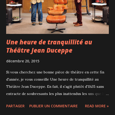
forces, Crédit photo : Espace pour la vie J'ai été bluffée par
la qualité de ce spectacle, d'une durée parfaite pour
maintenir l'attention ...
Une heure de tranquillité au
Théâtre Jean Duceppe
décembre 20, 2015
Si vous cherchez une bonne pièce de théâtre en cette fin
d'année, je vous conseille Une heure de tranquillité au
Théâtre Jean Duceppe. En fait, il s'agit plutôt d'1h35 sans
entracte de soubresauts les plus inattendus les uns que les
autres alors que Michel, le personnage principal rêve juste
PARTAGER
PUBLIER UN COMMENTAIRE
READ MORE »
d'une petite heure de tranquillité pour écouter le vinyle de