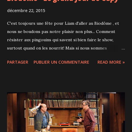
décembre 22, 2015
C'est toujours une fête pour Liam d'aller au Biodôme , et
nous ne boudons pas notre plaisir non plus... Comment
résister aux pingouins qui savent si bien faire le show,
surtout quand on les nourrit! Mais si nous sommes
retournés au Biodôme cette fois, c'était aussi pour
PARTAGER
PUBLIER UN COMMENTAIRE
READ MORE »
découvrir le nouveau spectacle de marionnettes qui s'y
donne du 19 décembre au 7 février : Le grand jour de Capy.
Ce spectacle de 20 minutes qui s'adresse principalement
aux enfants de 3 à 8 ans se donne en français ou en anglais
et est compris dans le prix d'entrée au Biodôme mais
pensez à prendre vos billets à l'entrée pour être sûr
d'avoir votre place dans l'amphithéâtre. 2 marionnettistes
font prendre vie à un petit capybara qui rêve de devenir roi
et que ses amis de la forêt tropicale aident à prendre des