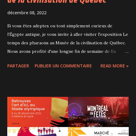
décembre 08, 2022
Si vous êtes adeptes ou tout simplement curieux de
l’Égypte antique, je vous invite à aller visiter l'exposition Le
temps des pharaons au Musée de la civilisation de Québec.
Nous avons profité d'une longue fin de semaine de fin
d'automne pour faire un petit séjour à Québec et ainsi
PARTAGER
PUBLIER UN COMMENTAIRE
READ MORE »
visiter la magnifique exposition sur la riche culture de
l'Égypte antique. Dans cette grande exposition qui
regroupe plus de 350 objets précieux, le visiteur est invité
à se plonger dans la culture égyptienne à travers plusieurs
angles : le paysage et l'importance cruciale du Nil, le climat,
l'écriture, mais aussi la vie éternelle et la vie privée des
Égyptiens. C'est d'ailleurs cela que j'ai trouvé remarquable
dans cette exposition. Certes, on peut admirer une momie