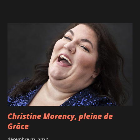
familles, ciné-traîneau, vente de produits locaux, éthiques
et éco-responsables. - jusqu'au 18 décembre : Marché de
Noël de Jean-Talon avec une quinzaine d'artisans, de
producteurs et artistes locaux. De beaux cadeaux à mettre
sous le sapin! - jusqu'au 24 décembre : le Royaume de Noël
au Complexe Desjardins avec rencontre du Père Noël pour
prendre des photos, animations et concerts gratuits. -
jusqu'au 26 décembre : le bar Miracle pour se plonger
dans l'ambiance de Noël. Il est cette année au 132 Bar
Vintage, dans Ahunstic. Décor kitsch et cocktails à thème,
musique du temps des fêt...
Christine Morency, pleine de
Grâce
décembre 02, 2022