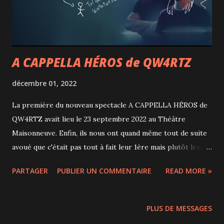
surprises en stupéfactions, si je me fie à ses "ciboire" / "ça
pas d'bon sens" / "sa...
A CAPPELLA HÉROS de QW4RTZ
décembre 01, 2022
La première du nouveau spectacle A CAPPELLA HÉROS de
QW4RTZ avait lieu le 23 septembre 2022 au Théâtre
Maisonneuve. Enfin, ils nous ont quand même tout de suite
avoué que c'était pas tout à fait leur 1ère mais plutôt leur
14ème représentation du spectacle! Rire, bonne humeur,
PARTAGER
PUBLIER UN COMMENTAIRE
READ MORE »
émotion et harmonies sont toujours au rendez-vous dans
ce spectacle des 4 trifluviens mi-trentenaires qui se
connaissent depuis l'école : François Pothier Bouchard,
PLUS DE MESSAGES
François « FA2 » Dubé, Philippe C. Leboeuf et Louis-