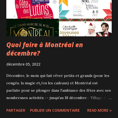
véritable, des stèles, des maquettes, statues, bijoux,
papyrus, mais c'est l'explication des mythes et codes
sociaux régissant les sphères de vie publique et privée de
l'époque qui nous ont ...
Quoi faire à Montréal en
décembre?
décembre 05, 2022
Décembre, le mois qui fait rêver petits et grands (pour les
congés, la magie et/ou les cadeaux) et Montréal est
parfaite pour se plonger dans l'ambiance des fêtes avec ses
nombreuses activités : - jusqu'au 18 décembre : Village de
Noël au Marché Atwater le vendredi soir, samedi et
PARTAGER
PUBLIER UN COMMENTAIRE
READ MORE »
dimanche. Parcours avec programmation gratuite pour les