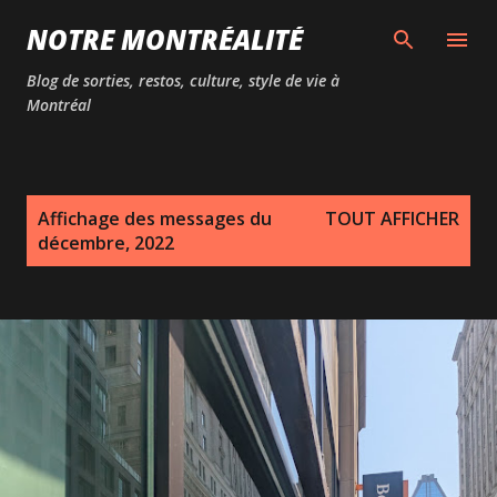
Passer au contenu principal
NOTRE MONTRÉALITÉ
Blog de sorties, restos, culture, style de vie à
Montréal
M
Affichage des messages du
TOUT AFFICHER
e
décembre, 2022
s
s
a
g
e
s