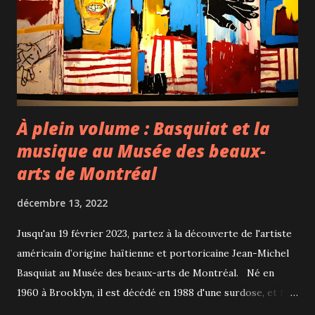
de puissants ventilateurs disposés en cercle permettent de
créer de superbes scènes en propulsant dans les airs
différents objets du quotidien. Photo issue de la page
Facebook Acrobuffos C'est très beau et poétique,...
À plein volume : Basquiat et la
musique au Musée des beaux-
arts de Montréal
décembre 13, 2022
Jusqu'au 19 février 2023, partez à la découverte de l'artiste
américain d’origine haïtienne et portoricaine Jean-Michel
Basquiat au Musée des beaux-arts de Montréal. Né en
1960 à Brooklyn, il est décédé en 1988 d'une surdose, et fait
partie du " Club des 27 " qui fait référence aux nombreux