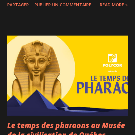
PARTAGER
PUBLIER UN COMMENTAIRE
READ MORE »
artistes célèbres morts à l'âge de 27 ans. La carrière de
Jean-Michel Basquiat a donc été courte mais fulgurante.
Après avoir fait des graffitis sur les murs de New-York, sa
rencontre avec Andy Warhol en 1980 a fait décoller sa
carrière, lui permettant d'exposer ses œuvres dans de
prestigieuses galeries aux côtés d'artistes comme Keith
Haring. Coqueluche des milieux branchés devenue une
icône après sa mort, certaines de ses toiles se vendraient
aujourd'hui plus de 100 millions de dollars américains.
Artiste pluridisciplinaire, la musique a occupé une grande
place dans sa vie. Il a été notamment clarinettiste du
groupe Gray et son univers musical est ric...
Le temps des pharaons au Musée
de la civilisation de Québec