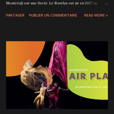
Montréal) est une fierté. Le Rosélys est né en 2017 au
moment de la rénovation de l'hôtel et depuis mai 2021, le
PARTAGER
PUBLIER UN COMMENTAIRE
READ MORE »
chef Edgar Trudeau-Ferrin a pris la tête de sa cuisine. Le
Rosélys est un bistro chic au style art déco qui sert une
bistronomie raffinée faisant la part belle aux producteurs
locaux. Le Rosélys propose le dimanche un brunch-buffet
que nous avons été invités à découvrir et qui saura combler
les gourmands gourmets. 2 services sont proposés, à 11h
ou 13h30, et grands et petits trouvent ici leur bonheur.
Dîtes à vos enfants qu'il y a un bar à bonbons et vous verrez
déjà les étoiles dans leurs yeux! La formule unique
proposée le dimanche est un très beau buffet en plusieurs
stations : - Bar cru avec notamment un excellent tataki de
thon, des sushis, du gravlax de saumon, d'exquises et
grosses...