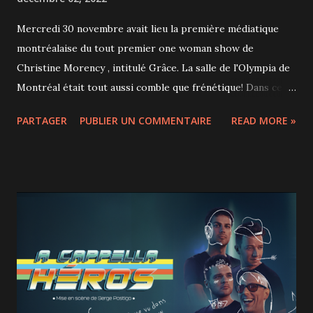
Mercredi 30 novembre avait lieu la première médiatique
montréalaise du tout premier one woman show de
Christine Morency , intitulé Grâce. La salle de l'Olympia de
Montréal était tout aussi comble que frénétique! Dans ce
tout premier spectacle, Christine Morency raconte tout un
PARTAGER
PUBLIER UN COMMENTAIRE
READ MORE »
tas d'anecdotes personnelles avec une autodérision rare.
Car, il faut bien le dire, les situations qu'elle relate sont au
minimum embarrassantes, voire légèrement humiliantes
pour elle. Mais peu importe, elle fonce sur scène, assume
totalement ses propos, au risque de choquer. Certes
Christine Morency parle fort, fait de grandes mimiques,
surjoue et sacre à tout-va, mais on ne peut pas dire qu'elle
est vulgaire pour autant. Je dirais plutôt qu'elle est très
crue. Ceux qui la connaissaient n'ont donc certainement pas
été choqués, mais la madame derrière moi semblait aller de