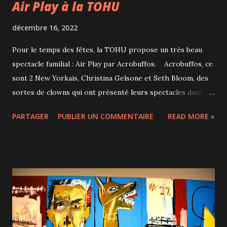
Air Play à la TOHU
décembre 16, 2022
Pour le temps des fêtes, la TOHU propose un très beau
spectacle familial : Air Play par Acrobuffos. Acrobuffos, ce
sont 2 New Yorkais, Christina Gelsone et Seth Bloom, des
sortes de clowns qui ont présenté leurs spectacles dans 29
pays mais c'est le 14 décembre qu'avait lieu la première
PARTAGER
PUBLIER UN COMMENTAIRE
READ MORE »
canadienne de leur spectacle Air Play. C'est un mélange de
comédie non verbale, de théâtre physique et de cirque mais
aussi d'interactions avec le public pour le plus grand
bonheur des enfants. Air Play a pour thème la puissance de
l'air alors ne vous attendez pas à voir des acrobaties
impressionnantes mais vous en prendrez plein les yeux
avec des parapluies et des ballons colorés qui volent, des
tissus qui dansent, de la neige qui virevolte. Une quinzaine