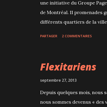
une initiative du Groupe Page
fait.
de Montréal. 11 promenades 
différents quartiers de la vill
du Canal, autour du marché A
PARTAGER
2 COMMENTAIRES
speed-dating gourmand de l'
disposent de quelques minute
des spécialités. Nous étions 
Flexitariens
Français. Ce qui est bien c'es
de temps libre pour faire le 
septembre 27, 2013
Nous avons commencé par le 
Depuis quelques mois, nous s
a proposé de la tapenade d'a
nous sommes devenus « des v