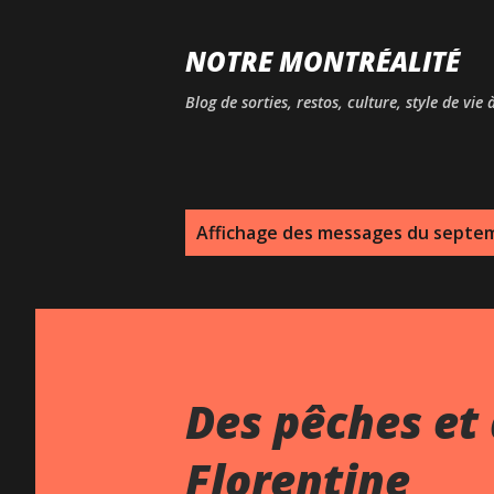
NOTRE MONTRÉALITÉ
Blog de sorties, restos, culture, style de vie
M
Affichage des messages du septe
e
s
s
a
Des pêches et 
g
Florentine
e