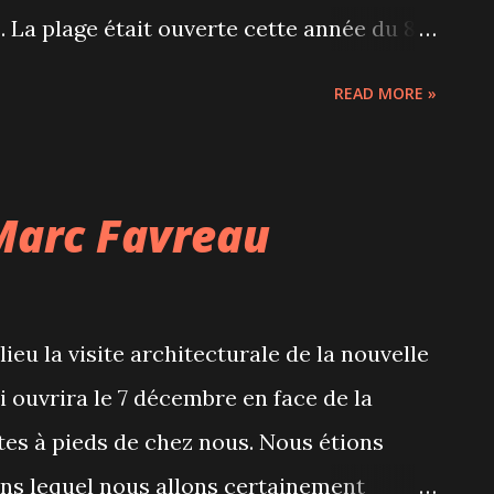
i sont flexitariens depuis 2010 nous
. La plage était ouverte cette année du 8
 n'avions ni maillots ni serviettes, les 31
READ MORE »
 de l'eau et le paysage nous ont
uand même. C'était vraiment agréable,
lie plage de sable et une eau à environ
Marc Favreau
à la plage coûte 4.50$ par adulte et 3$ par
ut rajouter 6$ pour le stationnement de la
maine qui donne l'impression d'être en
eu la visite architecturale de la nouvelle
 ouvrira le 7 décembre en face de la
tes à pieds de chez nous. Nous étions
ans lequel nous allons certainement