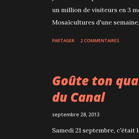
un million de visiteurs en 3 m
Mosaïcultures d'une semaine, j
compositions sont impressionn
PARTAGER
2 COMMENTAIRES
d'équivalent. C'est une compé
50 œuvres végétales réalisées
thème de cette année était Te
Goûte ton quar
animaux donc Liam était ravi
du Canal
allés en semaine car c'était 
de semaine. Faire le tour de 
septembre 28, 2013
heures et c'était bien agréable
Samedi 21 septembre, c'était 
donc quelques jours pour aller