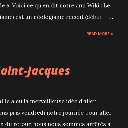
oduits locaux. Puis découverte du
 ». Voici ce qu'en dit notre ami Wiki : Le
in une composition de légumes et ...
isme) est un néologisme récent (début
d'être flexible concernant le degré avec
READ MORE »
isme ou le véganisme. Par exemple, un
arien chez lui, mais accepter de manger
de lors d'occasions particulières comme
Saint-Jacques
repas en famille ou chez des amis. De même
 raisons amenant une personne à devenir
la santé, le souhait d'un traitement plus
e a eu la merveilleuse idée d'aller
éoccupations environnementales, ou
ions pris vendredi notre journée pour aller
Pour nous, ce sont bien toutes ces raisons
emin du retour, nous nous sommes arrêtés à