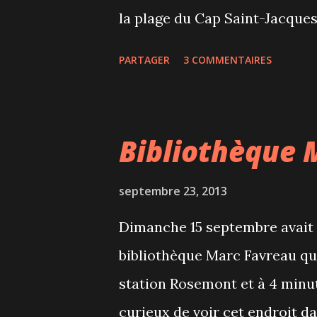
combinées. Olivier et Celia qu
la plage du Cap Saint-Jacques
avaient fait réfl...
juin au 25 août et même si nous
PARTAGER
3 COMMENTAIRES
degrés ressentis, la limpidité
convaincus de nous baigner q
pas beaucoup de monde, une jo
Bibliothèque 
22 degrés. En saison, l'accès 
enfant de plus de 5 ans. Il fa
septembre 23, 2013
voiture. Une pause dans la se
Dimanche 15 septembre avait li
vacances...
bibliothèque Marc Favreau qui
station Rosemont et à 4 minu
curieux de voir cet endroit d