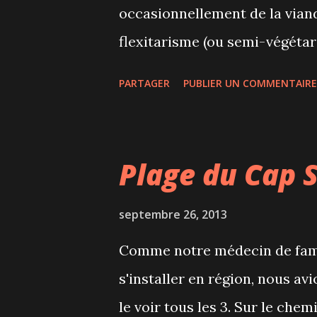
comptoir du 19e siècle des pr
occasionnellement de la viande
restaurant EVOO avec à la ma
flexitarisme (ou semi-végétar
2000) qui désigne la pratique 
PARTAGER
PUBLIER UN COMMENTAIRE
lequel on pratique le végétar
flexitarien peut manger végét
des plats incluant de la vian
Plage du Cap 
aller au restaurant, lors de 
que pour le végétarisme, les
septembre 26, 2013
flexitarien peuvent concerner 
Comme notre médecin de famill
juste des animaux, ou des pr
s'installer en région, nous av
combiner toutes ces raisons. 
le voir tous les 3. Sur le ch