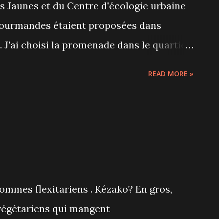
s Jaunes et du Centre d'écologie urbaine
gourmandes étaient proposées dans
e. J'ai choisi la promenade dans le quartier
twater. C'est le même principe que le
READ MORE »
Avenue, on rencontre les commerçants qui
s pour nous séduire et nous faire goûter
environ 25 et je pense une majorité de
t qu'on nous a laissé à chaque fois un peu
tour des commerces et quelques achats.
Magasin général de Saint-Henri qui nous
ommes flexitariens . Kézako? En gros,
rtichauts. On trouve dans ce magasin avec
égétariens qui mangent