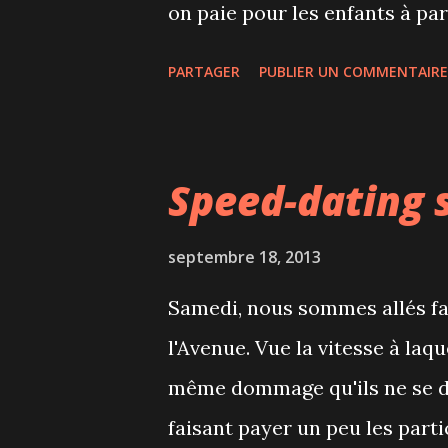
on paie pour les enfants à par
une boisson et des chips. C'é
PARTAGER
PUBLIER UN COMMENTAIRE
hockey à petit prix! Le place
nous n'avons eu de la place qu
avoir une vue d'ensemble. Le
Speed-dating 
minutes et une fois de plus, L
réclamait ''encore''. Ça tomb
septembre 18, 2013
pour un match de pré-saison d
Samedi, nous sommes allés fa
qu'on ne s'ennuie pas une se
l'Avenue. Vue la vitesse à laqu
arrêt de jeu, l'ambiance, les 
même dommage qu'ils ne se dé
même un recett...
faisant payer un peu les parti