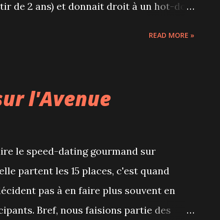
tir de 2 ans) et donnait droit à un hot-dog,
tait une très bonne occasion de voir du
READ MORE »
ment était libre mais comme nous étions 6,
'en haut, ce qui n'est pas plus mal pour
 match était composé de 3 périodes de 15
sur l'Avenue
iam a adoré. À la fin du match il
e bien car on y retourne le 26 septembre
es Canadiens contre Ottawa... Il faut dire
ire le speed-dating gourmand sur
conde avec la musique à fond à chaque
elle partent les 15 places, c'est quand
camions qui viennent nettoyer la glace et
cident pas à en faire plus souvent en
cipants. Bref, nous faisions partie des