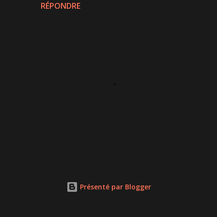
RÉPONDRE
P
u
b
l
Présenté par Blogger
i
e
r