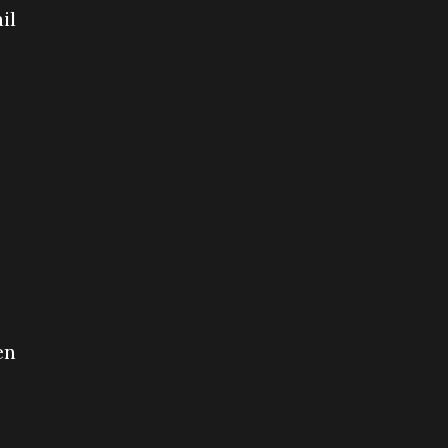
il
en