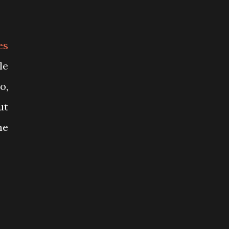
es
le
o,
ut
ne