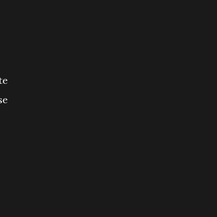
te
se