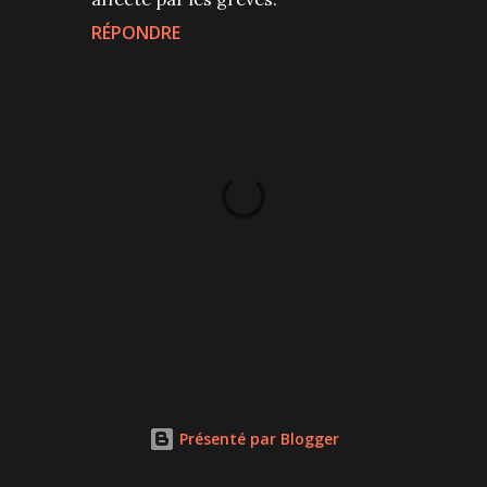
RÉPONDRE
P
u
b
l
Présenté par Blogger
i
e