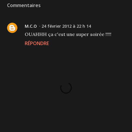
Commentaires
M.C.O
24 février 2012 à 22 h 14
OUAHHH ça c'est une super soirée !!!!!
RÉPONDRE
P