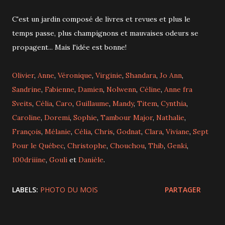
C'est un jardin composé de livres et revues et plus le
temps passe, plus champignons et mauvaises odeurs se
propagent... Mais l'idée est bonne!
Olivier
,
Anne
,
Véronique
,
Virginie
,
Shandara
,
Jo Ann
,
Sandrine
,
Fabienne
,
Damien
,
Nolwenn
,
Céline
,
Anne fra
Sveits
,
Célia
,
Caro
,
Guillaume
,
Mandy
,
Titem
,
Cynthia
,
Caroline
,
Doremi
,
Sophie
,
Tambour Major
,
Nathalie
,
François
,
Mélanie
,
Célia
,
Chris
,
Godnat
,
Clara
,
Viviane
,
Sept
Pour le Québec
,
Christophe
,
Chouchou
,
Thib
,
Genki
,
100driiine
,
Gouli
et
Danièle
.
LABELS:
PHOTO DU MOIS
PARTAGER