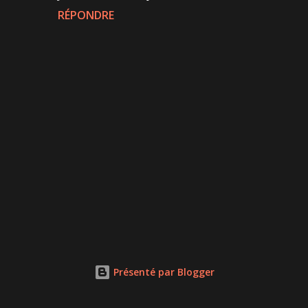
RÉPONDRE
P
u
b
l
Présenté par Blogger
i
e