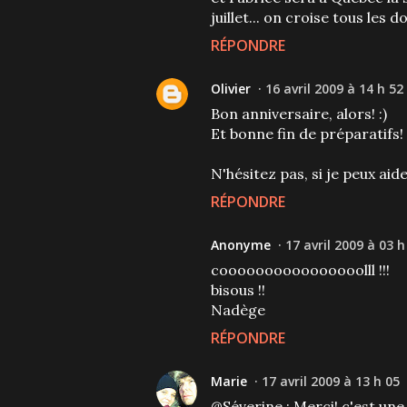
juillet... on croise tous les do
RÉPONDRE
Olivier
16 avril 2009 à 14 h 52
Bon anniversaire, alors! :)
Et bonne fin de préparatifs!
N'hésitez pas, si je peux aider.
RÉPONDRE
Anonyme
17 avril 2009 à 03 h
coooooooooooooooolll !!!
bisous !!
Nadège
RÉPONDRE
Marie
17 avril 2009 à 13 h 05
@Séverine : Merci! c'est une