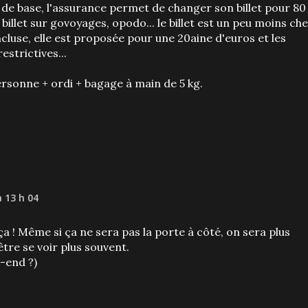
se de base, l'assurance permet de changer son billet pour 80
billet sur govoyages, opodo... le billet est un peu moins ch
ncluse, elle est proposée pour une 20aine d'euros et les
estrictives...
ersonne + ordi + bagage à main de 5 kg.
à 13 h 04
ça ! Même si ça ne sera pas la porte à côté, on sera plus
tre se voir plus souvent.
-end ?)