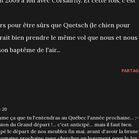
 2009 à 16h avec Corsairfly. Et cette fois, c'est
rs pour être sûrs que Quetsch (le chien pour
rrait bien prendre le même vol que nous et nous
on baptême de l'air...
PARTAG
h 20
me ça que tu l'entendras au Québec l'année prochaine... ;-
sion du Grand départ !... c'est anticipé... mais il faut bien.
pé le départ de nos meubles fin mai, avant d'avoir la brune
 semaine prochaine pour chercher un logement pour le 1er