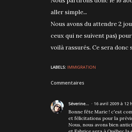
Nous partirons donc le 16 août
aller simple...
Nous avons du attendre 2 jou
ceux qui ne suivent pas) pou
voilà rassurés. Ce sera donc s
LABELS:
IMMIGRATION
Commentaires
Séverine...
16 avril 2009 à 12 
Bonne fête Marie ! c'est com
et félicitations pour la prévi
Nous, nous avons bien antici
et Fabrice sera à Québec la