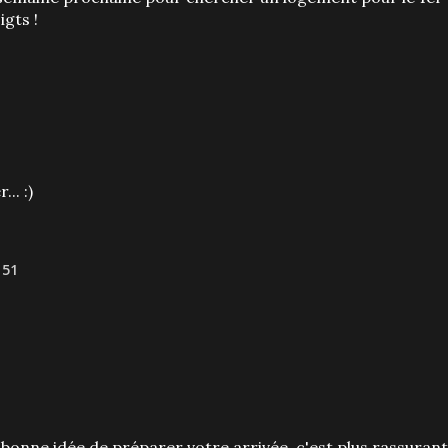
igts !
.. :)
 51
 bonne idée de préparer votre arrivée, c'est plus rassurant